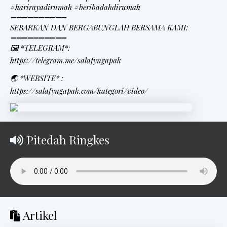
#harirayadirumah #beribadahdirumah
➖➖➖➖➖➖➖➖➖➖
SEBARKAN DAN BERGABUNGLAH BERSAMA KAMI:
➖➖➖➖➖➖➖➖➖➖
🖼 *TELEGRAM*:
https://telegram.me/salafyngapak
🌏 *WEBSITE* :
https://salafyngapak.com/kategori/video/
Pitedah Ringkes
Artikel