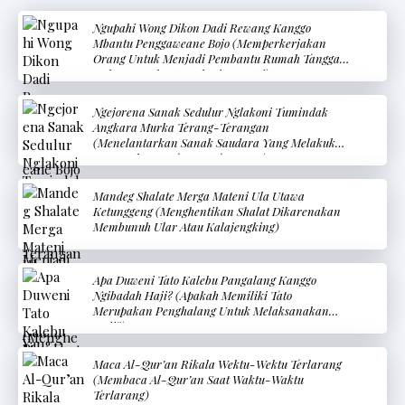
Ngupahi Wong Dikon Dadi Rewang Kanggo
Mbantu Penggaweane Bojo (Memperkerjakan
Orang Untuk Menjadi Pembantu Rumah Tangga
Dalam Membantu Pekerjaan Istri)
Ngejorena Sanak Sedulur Nglakoni Tumindak
Angkara Murka Terang-Terangan
(Menelantarkan Sanak Saudara Yang Melakukan
Kemungkaran Terang-Terangan)
Mandeg Shalate Merga Mateni Ula Utawa
Ketunggeng (Menghentikan Shalat Dikarenakan
Membunuh Ular Atau Kalajengking)
Apa Duweni Tato Kalebu Pangalang Kanggo
Ngibadah Haji? (Apakah Memiliki Tato
Merupakan Penghalang Untuk Melaksanakan
Haji?)
Maca Al-Qur’an Rikala Wektu-Wektu Terlarang
(Membaca Al-Qur’an Saat Waktu-Waktu
Terlarang)