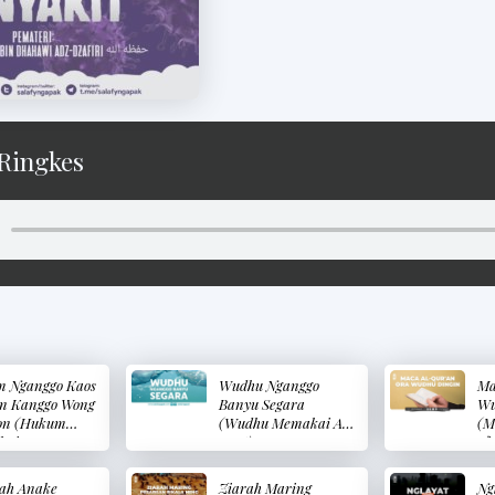
Ringkes
 Nganggo Kaos
Wudhu Nganggo
Ma
n Kanggo Wong
Banyu Segara
Wu
on (Hukum
(Wudhu Memakai Air
(M
ai Kaos
Laut)
Ti
n Bagi Wanita)
Te
ah Anake
Ziarah Maring
Ng