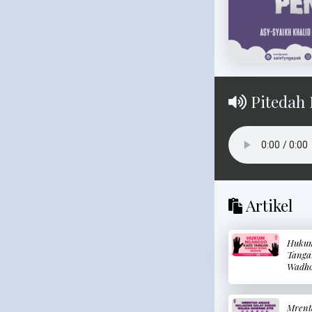
Pitedah 
Artikel
Hukum
Tanga
Wadh
Memak
Tanga
Mrent