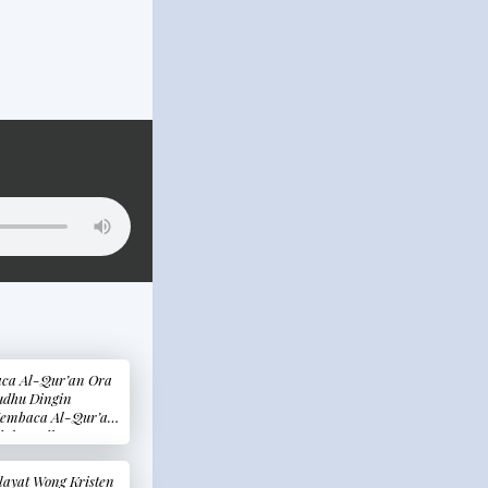
ca Al-Qur’an Ora
dhu Dingin
embaca Al-Qur’an
dak Wudhu
rlebih Dahulu)
layat Wong Kristen