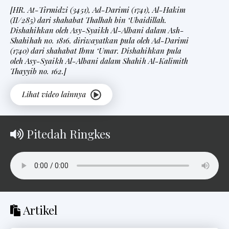
[HR. At-Tirmidzi (3451), Ad-Darimi (1741), Al-Hakim
(II/285) dari shahabat Thalhah bin ‘Ubaidillah.
Dishahihkan oleh Asy-Syaikh Al-Albani dalam Ash-
Shahihah no. 1816. diriwayatkan pula oleh Ad-Darimi
(1740) dari shahabat Ibnu ‘Umar. Dishahihkan pula
oleh Asy-Syaikh Al-Albani dalam Shahih Al-Kalimith
Thayyib no. 162.]
Pitedah Ringkes
Artikel