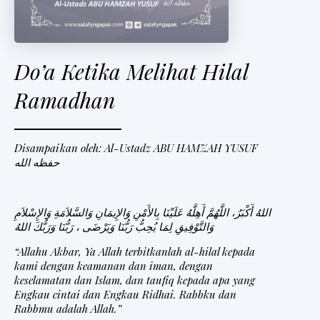
Do’a Ketika Melihat Hilal
Ramadhan
Disampaikan oleh: Al-Ustadz ABU HAMZAH YUSUF
حفظه الله
اللهُ أَكْبَرُ، اللَّهُمَّ أَهِلَّهُ عَلَيْنَا بِالأَمْنِ وَالإِيمَانِ وَالسَّلاَمَةِ وَالإِسْلاَمِ
وَالتَّوْفِيقِ لِمَا يُحِبُّ رَبُّنَا وَيَرْضَى ، رَبُّنَا وَرَبُّكَ اللهُ
“Allahu Akbar, Ya Allah terbitkanlah al-hilal kepada
kami dengan keamanan dan iman, dengan
keselamatan dan Islam, dan taufiq kepada apa yang
Engkau cintai dan Engkau Ridhai. Rabbku dan
Rabbmu adalah Allah.”