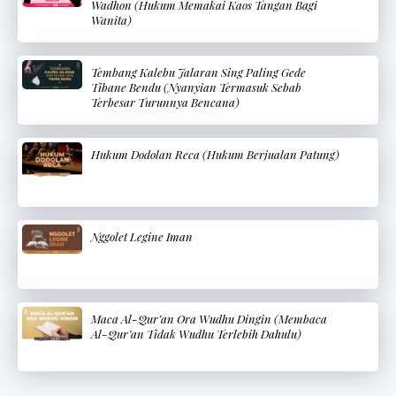
Wadhon (Hukum Memakai Kaos Tangan Bagi
Wanita)
Tembang Kalebu Jalaran Sing Paling Gede
Tibane Bendu (Nyanyian Termasuk Sebab
Terbesar Turunnya Bencana)
Hukum Dodolan Reca (Hukum Berjualan Patung)
Nggolet Legine Iman
Maca Al-Qur’an Ora Wudhu Dingin (Membaca
Al-Qur’an Tidak Wudhu Terlebih Dahulu)