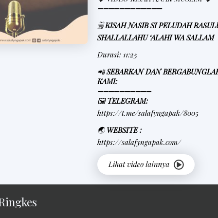
➖➖➖➖➖➖➖➖➖➖➖➖
🗒
KISAH NASIB SI PELUDAH RASU
SHALLALLAHU ‘ALAHI WA SALLAM
Durasi: 11:25
📲
SEBARKAN DAN BERGABUNGLA
KAMI:
➖➖➖➖➖➖➖➖➖➖
🖼
TELEGRAM:
https://t.me/salafyngapak/8005
🌏
WEBSITE :
https://salafyngapak.com/
Ringkes