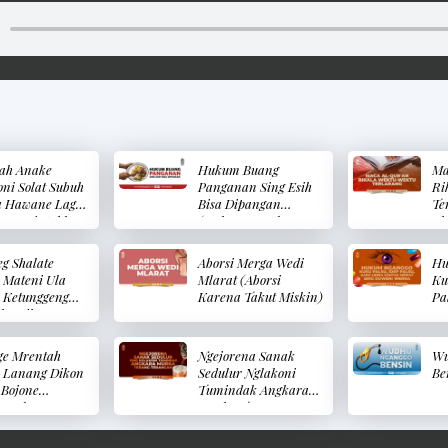
ah Anake
Hukum Buang
Ma
ni Solat Subuh
Panganan Sing Esih
Ri
a Hawane Lagi
Bisa Dipangan
Te
(Memerintahkan
(Hukum Membuang
Al
Untuk
Makanan Yang Masih
Wa
sanakan Shalat
Bisa Dimakan)
Te
g Shalate
Aborsi Merga Wedi
Hu
 Tatkala Cuaca
 Mateni Ula
Mlarat (Aborsi
Ku
n)
 Ketunggeng
Karena Takut Miskin)
Pa
hentikan
Ko
t Dikarenakan
Du
nuh Ular Atau
(H
ge Mrentah
Ngejorena Sanak
Wu
engking)
Ku
 Lanang Dikon
Sedulur Nglakoni
Be
Ma
 Bojone
Tumindak Angkara
Le
ng Ibu
Murka Terang-
Be
intahkan
Terangan
nya Untuk
(Menelantarkan