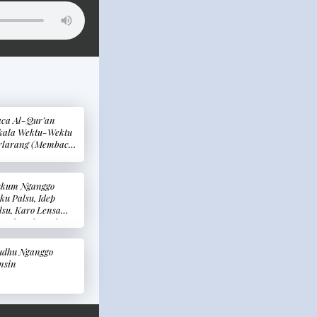
ca Al-Qur’an
kala Wektu-Wektu
rlarang (Membaca
-Qur’an Saat
ktu-Waktu
rlarang)
kum Nganggo
ku Palsu, Idep
lsu, Karo Lensa
ntak Mripat Sing
weni Werna
ukum Memakai
dhu Nganggo
ku Palsu, Bulu
nsin
ta Palsu, Dan
nsa Kontak Mata
rwarna)