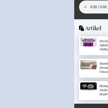
Artikel
Mrent
Nglako
Nalik
Atis 
Anak 
Melak
Mande
Subuh
Merga
Dingi
Utawa
(Meng
Shala
Membu
Biyun
Kalaj
Anake
Megat
(Seora
Memer
Putra