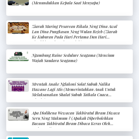
(Menundukkan Kepala Saat Menyapa)
Ziarah Maring Pesarean Rikala Neng Dina Awal
Lan Dina Pungkasan Neng Wulan Rejeb (Ziarah
Ke Kuburan Pada Hari Pertama Dan Hari
Terakhir Pada Bulan Rajab)
Ngambung Raine Sedulure Seagama (Mencium
Wajah Saudara Seagama)
Mrentah Anake Nglakoni Solat Subuh Nalika
Hawane Lagi Atis (Memerintahkan Anak Untuk
Melaksanakan Shalat Subuh Tatkala Cuaca
Dingin)
Apa Diolihena Wewacan Takbiratul Ihram Diwaca
Seru Neng Makmum ? (Apakah Diperbolehkan
Bacaan Takbiratul Ihram Dibaca Keras Oleh
Makmum?)