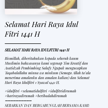
Selamat Hari Raya Idul
Fitri 1441 H
SELAMAT HARI RAYA IDULFITRI 1441 H
Bismillah, diberitahukan kepada seluruh kaum
Muslimin bahwasanya kami segenap Tim Kreatif dan
Asatidzah Pembimbing Salafy Ngapak mengucapkan
Taqabalallahu minna wa minkum (Semoga Allah ta’ala
menerima amalanku dan amalan kalian) dan Selamat
Hari Raya Idulfitri 1 Syawal 1441 H.
#idulfitri #selamatidulfitri #idulfitridirumah
#harirayadirumah #beribadahdirumah
➖➖➖➖➖➖➖➖➖➖
SEBARKAN DAN BERGABUNGLAH BERSAMA KAMI: