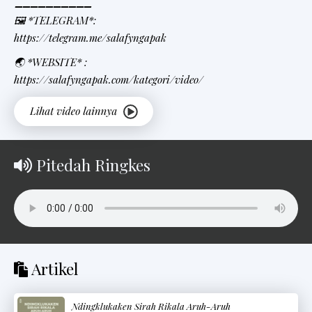
➖➖➖➖➖➖➖➖➖➖
🖼 *TELEGRAM*:
https://telegram.me/salafyngapak
🌏 *WEBSITE* :
https://salafyngapak.com/kategori/video/
Pitedah Ringkes
Artikel
Ndingklukaken Sirah Rikala Aruh-Aruh