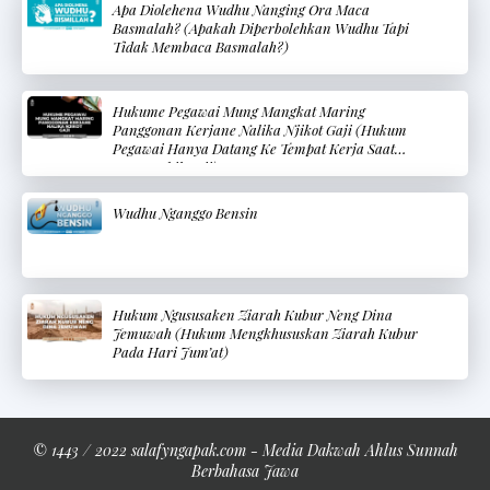
Apa Diolehena Wudhu Nanging Ora Maca
Basmalah? (Apakah Diperbolehkan Wudhu Tapi
Tidak Membaca Basmalah?)
Hukume Pegawai Mung Mangkat Maring
Panggonan Kerjane Nalika Njikot Gaji (Hukum
Pegawai Hanya Datang Ke Tempat Kerja Saat
Mengambil Gaji)
Wudhu Nganggo Bensin
Hukum Ngususaken Ziarah Kubur Neng Dina
Jemuwah (Hukum Mengkhususkan Ziarah Kubur
Pada Hari Jum’at)
© 1443 / 2022 salafyngapak.com - Media Dakwah Ahlus Sunnah
Berbahasa Jawa