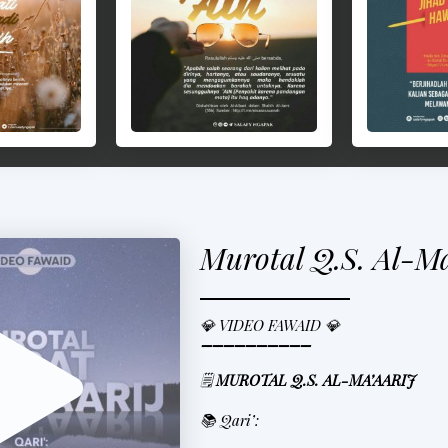
Murotal Q.S. Al-Ma
💎 VIDEO FAWAID 💎
➖➖➖➖➖➖➖➖➖➖
🗒
MUROTAL Q.S. AL-MA’AARIJ
📚 Qari’: