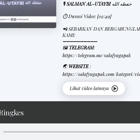
🎙
SALMAN AL-UTAYBI
حفظه الله
⏱ Durasi Video: [02:49]
📲 SEBARKAN DAN BERGABUNGLA
KAMI:
➖➖➖➖➖➖➖➖➖➖
🖼
TELEGRAM
:
https://telegram.me/salafyngapak
🌏
WEBSITE
:
https://salafyngapak.com/kategori/vi
Ringkes