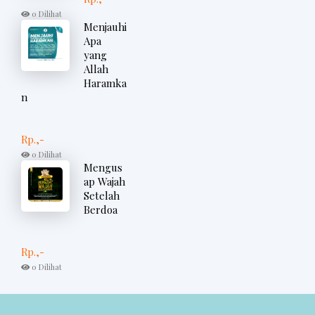
0 Dilihat
Menjauhi
Apa
yang
Allah
Haramka
n
Rp.,-
0 Dilihat
Mengus
ap Wajah
Setelah
Berdoa
Rp.,-
0 Dilihat