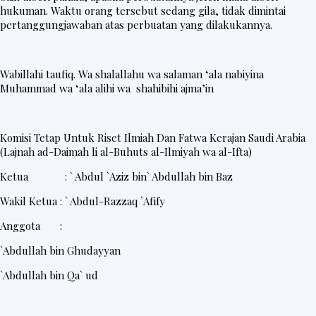
hukuman. Waktu orang tersebut sedang gila, tidak dimintai
pertanggungjawaban atas perbuatan yang dilakukannya.
Wabillahi taufiq. Wa shalallahu wa salaman ‘ala nabiyina
Muhammad wa ‘ala alihi wa shahibihi ajma’in
Komisi Tetap Untuk Riset Ilmiah Dan Fatwa Kerajan Saudi Arabia
(Lajnah ad-Daimah li al-Buhuts al-Ilmiyah wa al-Ifta)
Ketua : ` Abdul `Aziz bin` Abdullah bin Baz
Wakil Ketua : ` Abdul-Razzaq `Afify
Anggota :
`Abdullah bin Ghudayyan
`Abdullah bin Qa` ud