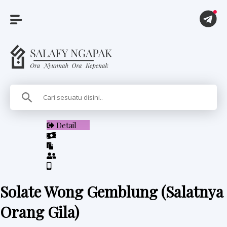
A
r
t
i
Detail
k
e
l
Solate Wong Gemblung (Salatnya
P
Orang Gila)
i
t