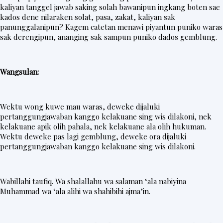
t
kaliyan tanggel jawab saking solah bawanipun ingkang boten sae
kados dene nilaraken solat, pasa, zakat, kaliyan sak
e
panunggalanipun? Kagem catetan menawi piyantun puniko waras
r
sak derengipun, ananging sak sampun puniko dados gemblung.
V
Wangsulan:
i
d
Wektu wong kuwe mau waras, deweke dijaluki
e
pertanggungjawaban kanggo kelakuane sing wis dilakoni, nek
o
kelakuane apik olih pahala, nek kelakuane ala olih hukuman.
Wektu deweke pas lagi gemblung, deweke ora dijaluki
pertanggungjawaban kanggo kelakuane sing wis dilakoni.
Wabillahi taufiq. Wa shalallahu wa salaman ‘ala nabiyina
Muhammad wa ‘ala alihi wa shahibihi ajma’in.