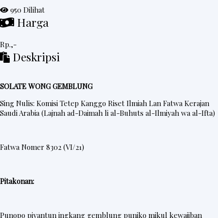
950 Dilihat
e
Harga
d
a
Rp.,-
h
Deskripsi
R
i
SOLATE WONG GEMBLUNG
n
Sing Nulis: Komisi Tetep Kanggo Riset Ilmiah Lan Fatwa Kerajan
g
Saudi Arabia (Lajnah ad-Daimah li al-Buhuts al-Ilmiyah wa al-Ifta)
k
e
Fatwa Nomer 8302 (VI/21)
s
Pitakonan:
P
o
s
Punopo piyantun ingkang gemblung puniko mikul kewajiban