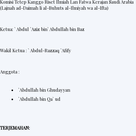
Komisi Tetep Kanggo Riset Ilmiah Lan Fatwa Kerajan Saudi Arabia
(Lajnah ad-Daimah li al-Buhuts al-Ilmiyah wa al-Ifta)
Ketua: ` Abdul `Aziz bin` Abdullah bin Baz
Wakil Ketua : ` Abdul-Razzaq `Afify
Anggota :
`Abdullah bin Ghudayyan
`Abdullah bin Qa` ud
TERJEMAHAN: