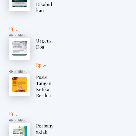
Dikabul
kan
Rp.,-
0 Dilihat
Urgensi
Doa
Rp.,-
0 Dilihat
Posisi
Tangan
Ketika
Berdoa
Rp.,-
0 Dilihat
Perbany
aklah