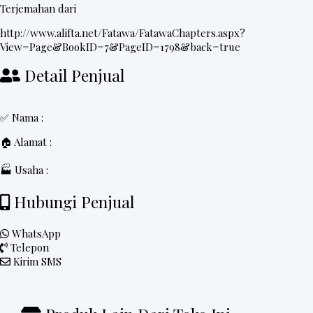
Terjemahan dari
http://www.alifta.net/Fatawa/FatawaChapters.aspx?
View=Page&BookID=7&PageID=1798&back=true
Detail Penjual
✅ Nama :
🏠 Alamat :
🏭 Usaha :
Hubungi Penjual
WhatsApp
Telepon
Kirim SMS