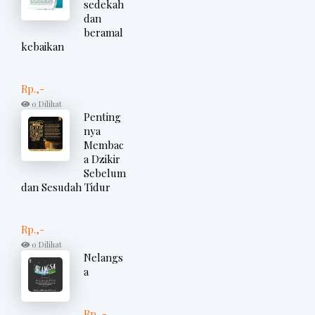
sedekah
dan
beramal
kebaikan
Rp.,-
0 Dilihat
Penting
nya
Membac
a Dzikir
Sebelum
dan Sesudah Tidur
Rp.,-
0 Dilihat
Nelangs
a
Rp.,-