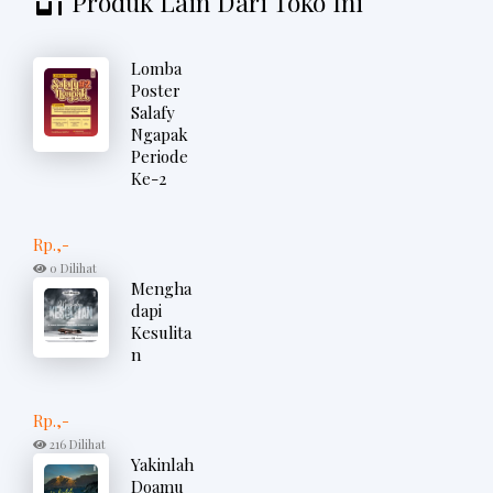
Produk Lain Dari Toko Ini
Lomba
Poster
Salafy
Ngapak
Periode
Ke-2
Rp.,-
0 Dilihat
Mengha
dapi
Kesulita
n
Rp.,-
216 Dilihat
Yakinlah
Doamu