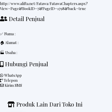
http://www.alifta.net/Fatawa/FatawaChapters.aspx?
View=Page&BookID=7&PageID=1798&back=true
Detail Penjual
✅ Nama :
🏠 Alamat :
🏭 Usaha :
Hubungi Penjual
WhatsApp
Telepon
Kirim SMS
Produk Lain Dari Toko Ini