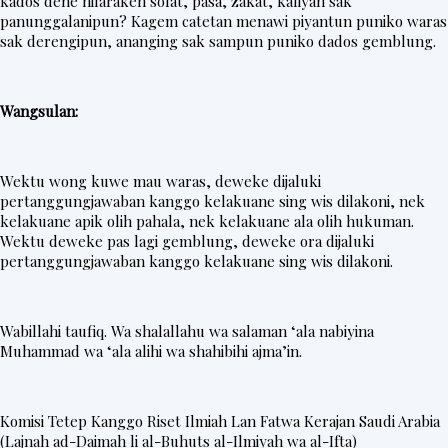
kados dene nilaraken solat, pasa, zakat, kaliyan sak
t
panunggalanipun? Kagem catetan menawi piyantun puniko waras
sak derengipun, ananging sak sampun puniko dados gemblung.
e
r
Wangsulan:
V
i
Wektu wong kuwe mau waras, deweke dijaluki
d
pertanggungjawaban kanggo kelakuane sing wis dilakoni, nek
kelakuane apik olih pahala, nek kelakuane ala olih hukuman.
e
Wektu deweke pas lagi gemblung, deweke ora dijaluki
o
pertanggungjawaban kanggo kelakuane sing wis dilakoni.
Wabillahi taufiq. Wa shalallahu wa salaman ‘ala nabiyina
Muhammad wa ‘ala alihi wa shahibihi ajma’in.
Komisi Tetep Kanggo Riset Ilmiah Lan Fatwa Kerajan Saudi Arabia
(Lajnah ad-Daimah li al-Buhuts al-Ilmiyah wa al-Ifta)