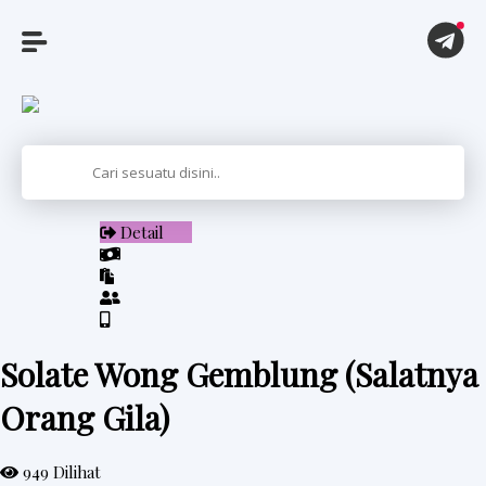
A
r
t
Detail
i
k
e
l
Solate Wong Gemblung (Salatnya
Orang Gila)
P
i
949 Dilihat
t