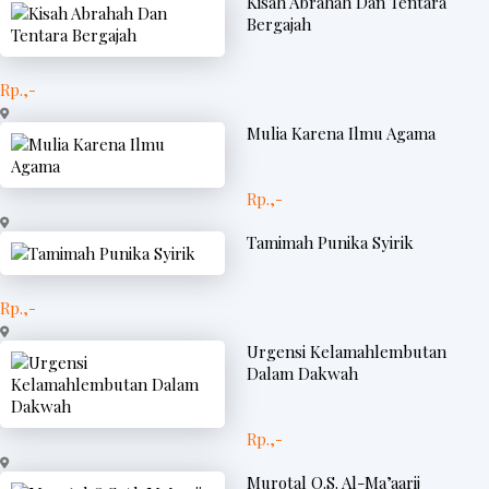
Kisah Abrahah Dan Tentara
Bergajah
Rp.,-
Mulia Karena Ilmu Agama
Rp.,-
Tamimah Punika Syirik
Rp.,-
Urgensi Kelamahlembutan
Dalam Dakwah
Rp.,-
Murotal Q.S. Al-Ma’aarij