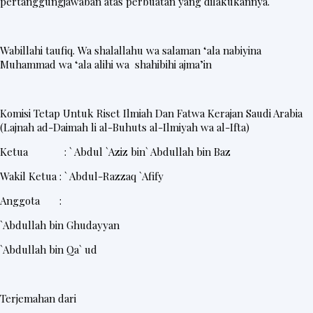
pertanggungjawaban atas perbuatan yang dilakukannya.
Wabillahi taufiq. Wa shalallahu wa salaman ‘ala nabiyina
Muhammad wa ‘ala alihi wa shahibihi ajma’in
Komisi Tetap Untuk Riset Ilmiah Dan Fatwa Kerajan Saudi Arabia
(Lajnah ad-Daimah li al-Buhuts al-Ilmiyah wa al-Ifta)
Ketua : ` Abdul `Aziz bin` Abdullah bin Baz
Wakil Ketua : ` Abdul-Razzaq `Afify
Anggota :
`Abdullah bin Ghudayyan
`Abdullah bin Qa` ud
Terjemahan dari