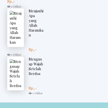
Rp.,-
0 Dilihat
Menjauhi
Apa
yang
Allah
Haramka
n
Rp.,-
0 Dilihat
Mengus
ap Wajah
Setelah
Berdoa
Rp.,-
0 Dilihat