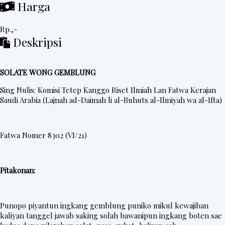
Harga
e
d
Rp.,-
Deskripsi
a
h
R
SOLATE WONG GEMBLUNG
i
Sing Nulis: Komisi Tetep Kanggo Riset Ilmiah Lan Fatwa Kerajan
n
Saudi Arabia (Lajnah ad-Daimah li al-Buhuts al-Ilmiyah wa al-Ifta)
g
k
Fatwa Nomer 8302 (VI/21)
e
s
Pitakonan:
P
o
Punopo piyantun ingkang gemblung puniko mikul kewajiban
kaliyan tanggel jawab saking solah bawanipun ingkang boten sae
s