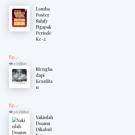
Lomba
Poster
Salafy
Ngapak
Periode
Ke-2
Rp.,-
0 Dilihat
Mengha
dapi
Kesulita
n
Rp.,-
216 Dilihat
Yakinlah
Doamu
Dikabul