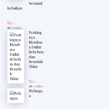
beramal
kebaikan
Rp.,-
0 Dilihat
Penting
nya
Membac
a Dzikir
Sebelum
dan
Sesudah
Tidur
Rp.,-
0 Dilihat
Nelangs
a