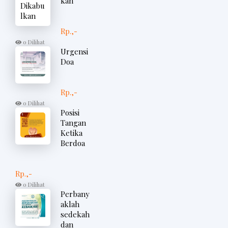
kan
Rp.,-
0 Dilihat
Urgensi
Doa
Rp.,-
0 Dilihat
Posisi
Tangan
Ketika
Berdoa
Rp.,-
0 Dilihat
Perbany
aklah
sedekah
dan