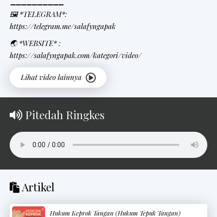
➖➖➖➖➖➖➖➖➖➖
🖼 *TELEGRAM*:
https://telegram.me/salafyngapak
🌏 *WEBSITE* :
https://salafyngapak.com/kategori/video/
Pitedah Ringkes
Artikel
Hukum Keprok Tangan (Hukum Tepuk Tangan)