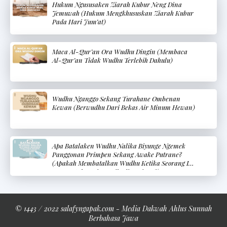
Hukum Ngususaken Ziarah Kubur Neng Dina
Jemuwah (Hukum Mengkhususkan Ziarah Kubur
Pada Hari Jum’at)
Maca Al-Qur’an Ora Wudhu Dingin (Membaca
Al-Qur’an Tidak Wudhu Terlebih Dahulu)
Wudhu Nganggo Sekang Turahane Ombenan
Kewan (Berwudhu Dari Bekas Air Minum Hewan)
Apa Batalaken Wudhu Nalika Biyunge Ngemek
Panggonan Primpen Sekang Awake Putrane?
(Apakah Membatalkan Wudhu Ketika Seorang Ibu
Menyentuh Bagian Pribadi Bayinya?)
© 1443 / 2022 salafyngapak.com - Media Dakwah Ahlus Sunnah
Berbahasa Jawa