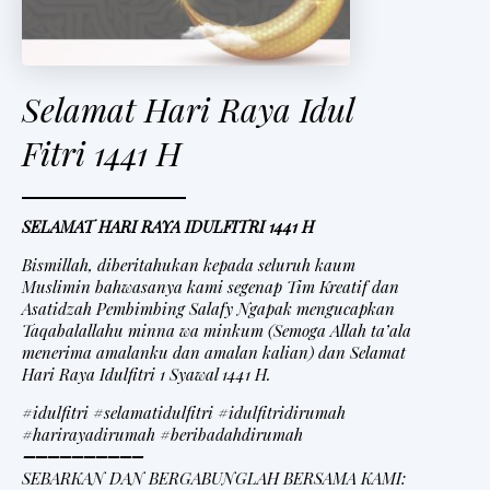
Selamat Hari Raya Idul
Fitri 1441 H
SELAMAT HARI RAYA IDULFITRI 1441 H
Bismillah, diberitahukan kepada seluruh kaum
Muslimin bahwasanya kami segenap Tim Kreatif dan
Asatidzah Pembimbing Salafy Ngapak mengucapkan
Taqabalallahu minna wa minkum (Semoga Allah ta’ala
menerima amalanku dan amalan kalian) dan Selamat
Hari Raya Idulfitri 1 Syawal 1441 H.
#idulfitri #selamatidulfitri #idulfitridirumah
#harirayadirumah #beribadahdirumah
➖➖➖➖➖➖➖➖➖➖
SEBARKAN DAN BERGABUNGLAH BERSAMA KAMI: