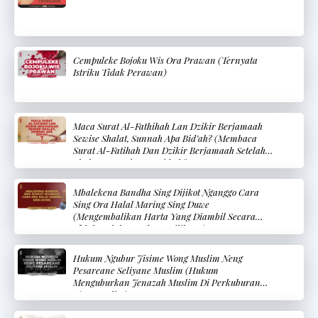
Cempuleke Bojoku Wis Ora Prawan (Ternyata
Istriku Tidak Perawan)
Maca Surat Al-Fathihah Lan Dzikir Berjamaah
Sewise Shalat, Sunnah Apa Bid’ah? (Membaca
Surat Al-Fatihah Dan Dzikir Berjamaah Setelah
Shalat, Sunnah Atau Bid’ah?
Mbalekena Bandha Sing Dijikot Nganggo Cara
Sing Ora Halal Maring Sing Duwe
(Mengembalikan Harta Yang Diambil Secara
Tidak Halal Kepada Pemiliknya)
Hukum Ngubur Jisime Wong Muslim Neng
Pesareane Seliyane Muslim (Hukum
Menguburkan Jenazah Muslim Di Perkuburan
Non-Muslim)