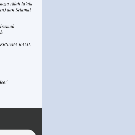
oga Allah ta’ala
an) dan Selamat
idirumah
ah
ERSAMA KAMI:
deo/