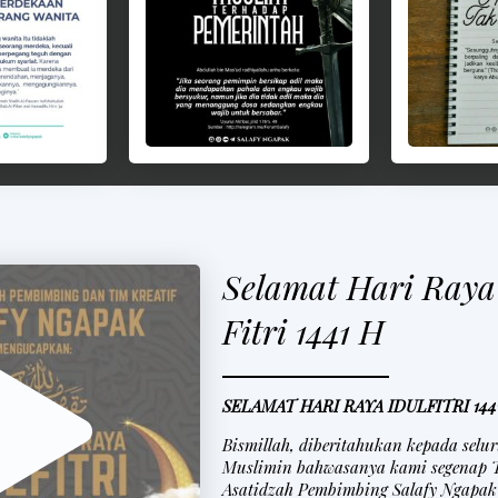
Selamat Hari Raya 
Fitri 1441 H
SELAMAT HARI RAYA IDULFITRI 144
Bismillah, diberitahukan kepada sel
Muslimin bahwasanya kami segenap T
Asatidzah Pembimbing Salafy Ngapa