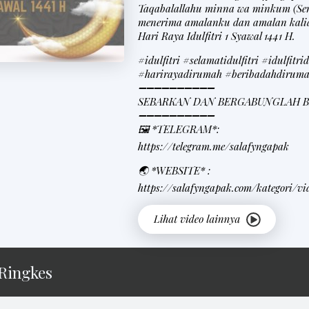
Taqabalallahu minna wa minkum (Sem
menerima amalanku dan amalan kali
Hari Raya Idulfitri 1 Syawal 1441 H.
#idulfitri #selamatidulfitri #idulfitr
#harirayadirumah #beribadahdirum
➖➖➖➖➖➖➖➖➖➖
SEBARKAN DAN BERGABUNGLAH B
➖➖➖➖➖➖➖➖➖➖
🖼 *TELEGRAM*:
https://telegram.me/salafyngapak
🌏 *WEBSITE* :
https://salafyngapak.com/kategori/vi
Ringkes