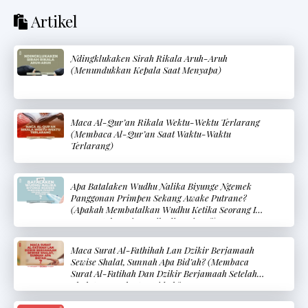
Artikel
Ndingklukaken Sirah Rikala Aruh-Aruh
(Menundukkan Kepala Saat Menyapa)
Maca Al-Qur’an Rikala Wektu-Wektu Terlarang
(Membaca Al-Qur’an Saat Waktu-Waktu
Terlarang)
Apa Batalaken Wudhu Nalika Biyunge Ngemek
Panggonan Primpen Sekang Awake Putrane?
(Apakah Membatalkan Wudhu Ketika Seorang Ibu
Menyentuh Bagian Pribadi Bayinya?)
Maca Surat Al-Fathihah Lan Dzikir Berjamaah
Sewise Shalat, Sunnah Apa Bid’ah? (Membaca
Surat Al-Fatihah Dan Dzikir Berjamaah Setelah
Shalat, Sunnah Atau Bid’ah?