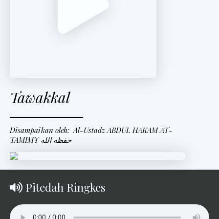
t
e
r
V
i
Tawakkal
d
e
o
Disampaikan oleh: Al-Ustadz ABDUL HAKAM AT-
TAMIMY حفظه الله
Pitedah Ringkes