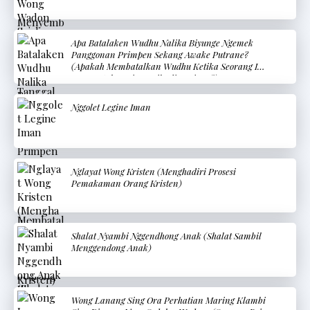
Apa Batalaken Wudhu Nalika Biyunge Ngemek
Panggonan Primpen Sekang Awake Putrane?
(Apakah Membatalkan Wudhu Ketika Seorang Ibu
Menyentuh Bagian Pribadi Bayinya?)
Nggolet Legine Iman
Nglayat Wong Kristen (Menghadiri Prosesi
Pemakaman Orang Kristen)
Shalat Nyambi Nggendhong Anak (Shalat Sambil
Menggendong Anak)
Wong Lanang Sing Ora Perhatian Maring Klambi