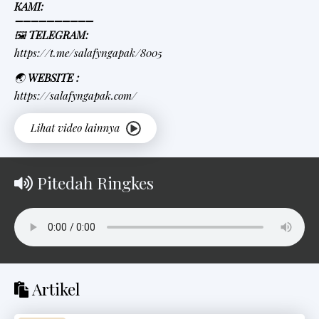
KAMI:
➖➖➖➖➖➖➖➖➖➖
🖼
TELEGRAM:
https://t.me/salafyngapak/8005
🌏
WEBSITE :
https://salafyngapak.com/
Pitedah Ringkes
Artikel