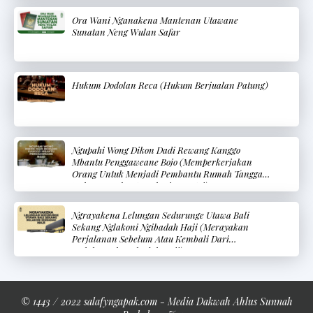
Ora Wani Nganakena Mantenan Utawane
Sunatan Neng Wulan Safar
Hukum Dodolan Reca (Hukum Berjualan Patung)
Ngupahi Wong Dikon Dadi Rewang Kanggo
Mbantu Penggaweane Bojo (Memperkerjakan
Orang Untuk Menjadi Pembantu Rumah Tangga
Dalam Membantu Pekerjaan Istri)
Ngrayakena Lelungan Sedurunge Utawa Bali
Sekang Nglakoni Ngibadah Haji (Merayakan
Perjalanan Sebelum Atau Kembali Dari
Melaksanakan Ibadah Haji)
© 1443 / 2022 salafyngapak.com - Media Dakwah Ahlus Sunnah