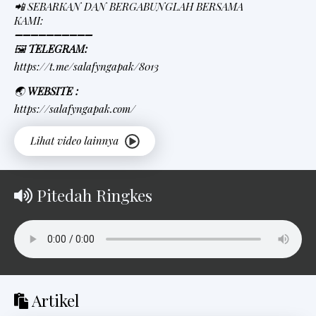
📲 SEBARKAN DAN BERGABUNGLAH BERSAMA
KAMI:
➖➖➖➖➖➖➖➖➖➖
🖼
TELEGRAM:
https://t.me/salafyngapak/8013
🌏
WEBSITE :
https://salafyngapak.com/
Pitedah Ringkes
Artikel