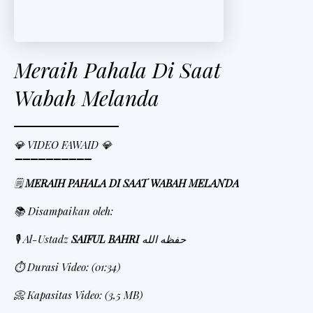
Meraih Pahala Di Saat
Wabah Melanda
💎 VIDEO FAWAID 💎
➖➖➖➖➖➖➖➖➖➖
🗒
MERAIH PAHALA DI SAAT WABAH MELANDA
📚 Disampaikan oleh:
🎙 Al-Ustadz
SAIFUL BAHRI
حفظه الله
⏱
Durasi Video: (01:34)
📀 Kapasitas Video: (3,5 MB)