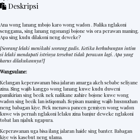
Deskripsi
Ana wong lanang mbojo karo wong wadon . Nalika nglakoni
senggama, sing lanang ngonangi bojone wis ora perawan maning.
Apa sing kudu dilakoni neng deweke?
[Seorang lelaki menikahi seorang gadis. Ketika berhubungan intim
si lelaki mendapati istrinya tersebut tidak perawan lagi. Apa yang
harus dilakukannya?]
Wangsulane:
Kelangan keperawanan bisa jalaran amarga akeh sebabe seliyane
zina. Sing wajib kanggo wong lanang kuwe kudu duweni
pamikirian sing becik nek nalikane zahire bojone kuwe wong
wadon sing becik lan istiqomah. Sepisan maning wajib husnuzhan
neng babagan kiye. Nek menawa pancen gemiyen wong wadon
kuwe wis pernah nglakoni lelaku zina banjur deweke nglakoni
tobat lan njaluk ngapura.
Keperawanan uga bisa ilang jalaran haide sing banter. Babagan
kiye wis kasebut neng ulama.