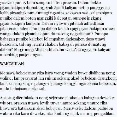
yuswanipun 25 taun sampun boten prawan. Dalem bekto
t
piyambakipun dumateng Arab Saudi kaliyan netep panggenan
e
kalih piyambakipun dumugi ngantos sekawan sasi, salaminipun
r
puniko dalem boten manggihi kalepatan punopo ingkang
piyambakipun lampahi. Dalem nyuwun pitedah adhedhasar
pitakenan dalem: Punopo dalem kedah njagi piyambakipun utawi
wangsulaken piyambakipun dumateng negarinipun? Punopo
V
babagan puniko kalebet lelampahan dadosaken doso utawi
i
kesaenan, tulung njlentrehaken babagan puniko dumateng
dalem? Mugi-mugi Allah subhanahu wa ta’ala ngayomi kaliyan
d
mbimbing panjenengan.
e
WANGSULAN
:
o
Menawa bebojoanne rika karo wong wadon kuwe diolihena neng
waline, lan prasyarat lan rukun sekang akad bebojoan dijangkepi,
lan ora nana sing ngalangi-ngalangi kanggo nganakena bebojoan,
mulo bebojoanne rika sah.
Apa sing dicritakaken neng sejerone pitakonan babagan deweke
wis ora prawan utawa lewih tuwa umure sekang umure rika
kuwe ora batalaken akad bebojoan. Menawa kedadean padudon
watara rika karo deweke, rika kudu ngrujuk maring pengadilan.