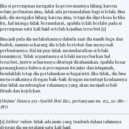
Jika si perempuan mengaku keperawanannya hilang karena
selain perbuatan zina, tidak ada permasalahan bagi si lelaki. Bisa
jadi, dia mengaku hilang karena zina, tetapi dia diperkosa ketika
itu, hal ini juga tidak bermudarat, apabila telah berlalu pada si
perempuan satu kali haid setelah kejadian tersebut.
[1]
Bisa jadi pula dia melakukannya dahulu saat dia masih lugu dan
bodoh, namun sekarang dia telah bertobat dan menyesali
perbuatannya. Hal ini pun tidak memudaratkan si lelaki
(suaminya). Tidak sepantasnya si lelaki menyebarkan hal
tersebut, justru seharusnya ditutupi/dirahasiakan. Apabila besar
prasangkanya bahwa si perempuan itu jujur dan istiqamah,
hendaklah tetap dia pertahankan sebagai istri. Jika tidak, dia bisa
menceraikannya dengan baik-baik dengan menutupi keadaannya
dan tidak membongkar rahasianya yang akan menjadi sebab
fitnah dan kejelekan.
(
Majmu’ Fatawa asy-Syaikh Ibni Baz
, pertanyaan no. 152, 20/286—
287)
[1]
Istibra’ rahim
: tidak ada janin yang tumbuh dalam rahimnya
dengan dia mengalami satu kali haid.