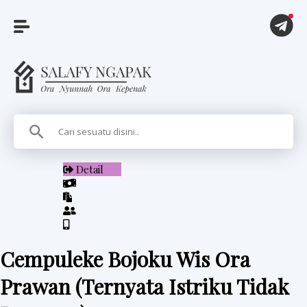
A
r
t
i
Detail
k
e
l
Cempuleke Bojoku Wis Ora
P
Prawan (Ternyata Istriku Tidak
i
t