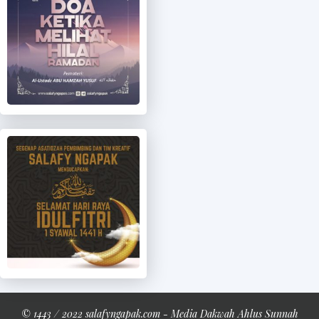
© 1443 / 2022 salafyngapak.com - Media Dakwah Ahlus Sunnah