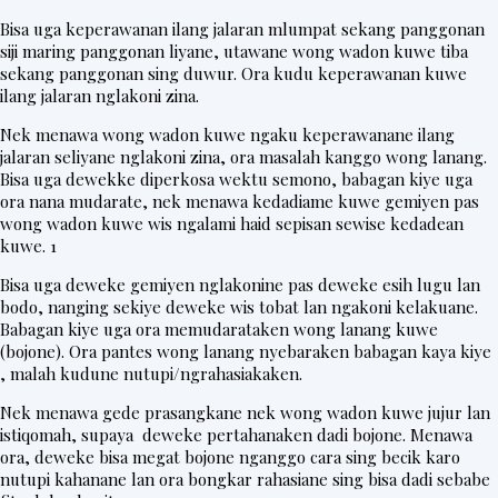
Bisa uga keperawanan ilang jalaran mlumpat sekang panggonan
siji maring panggonan liyane, utawane wong wadon kuwe tiba
sekang panggonan sing duwur. Ora kudu keperawanan kuwe
ilang jalaran nglakoni zina.
Nek menawa wong wadon kuwe ngaku keperawanane ilang
jalaran seliyane nglakoni zina, ora masalah kanggo wong lanang.
Bisa uga dewekke diperkosa wektu semono, babagan kiye uga
ora nana mudarate, nek menawa kedadiame kuwe gemiyen pas
wong wadon kuwe wis ngalami haid sepisan sewise kedadean
kuwe. 1
Bisa uga deweke gemiyen nglakonine pas deweke esih lugu lan
bodo, nanging sekiye deweke wis tobat lan ngakoni kelakuane.
Babagan kiye uga ora memudarataken wong lanang kuwe
(bojone). Ora pantes wong lanang nyebaraken babagan kaya kiye
, malah kudune nutupi/ngrahasiakaken.
Nek menawa gede prasangkane nek wong wadon kuwe jujur lan
istiqomah, supaya deweke pertahanaken dadi bojone. Menawa
ora, deweke bisa megat bojone nganggo cara sing becik karo
nutupi kahanane lan ora bongkar rahasiane sing bisa dadi sebabe