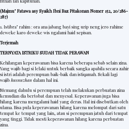
fitnah lan kapitunan.
(Majmu’ Fatawa asy Syaikh Ibni Baz Pitakonan Nomer 152, 20/286-
287)
1. Istibra’ rahim : ora ana jabang bayi sing urip neng jero rahime
deweke karo deweke wis ngalami haid sepisan.
Terjemah
TERNYATA ISTRIKU SUDAH TIDAK PERAWAN
Kehilangan keperawanan bisa karena beberapa sebab selain zina.
Yang wajib bagi si lelaki untuk berbaik sangka apabila secara zahir
si istri adalah perempuan baik-baik dan istiqamah. Sekali lagi
wajib
husnuzhan
dalam hal ini.
Memang dahulu si perempuan telah melakukan perbuatan zina
kemudian dia bertobat dan menyesal. Keperawanan juga bisa
hilang karena mengalami haid yang deras. Hal ini disebutkan oleh
ulama. Bisa pula keperawanan hilang karena melompat dari satu
tempat ke tempat yang lain, atau si perempuan jatuh dari tempat
yang tinggi. Tidak mesti keperawanan hilang karena perbuatan
zina.