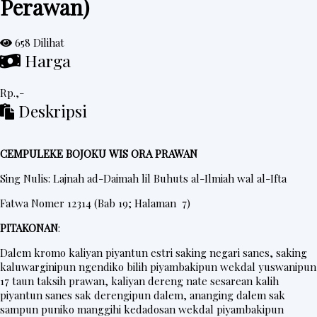
Perawan)
e
d
658 Dilihat
Harga
a
h
Rp.,-
R
Deskripsi
i
n
CEMPULEKE BOJOKU WIS ORA PRAWAN
g
k
Sing Nulis: Lajnah ad-Daimah lil Buhuts al-Ilmiah wal al-Ifta
e
Fatwa Nomer 12314 (Bab 19; Halaman 7)
s
PITAKONAN
:
Dalem kromo kaliyan piyantun estri saking negari sanes, saking
P
kaluwarginipun ngendiko bilih piyambakipun wekdal yuswanipun
17 taun taksih prawan, kaliyan dereng nate sesarean kalih
o
piyantun sanes sak derengipun dalem, ananging dalem sak
s
sampun puniko manggihi kedadosan wekdal piyambakipun