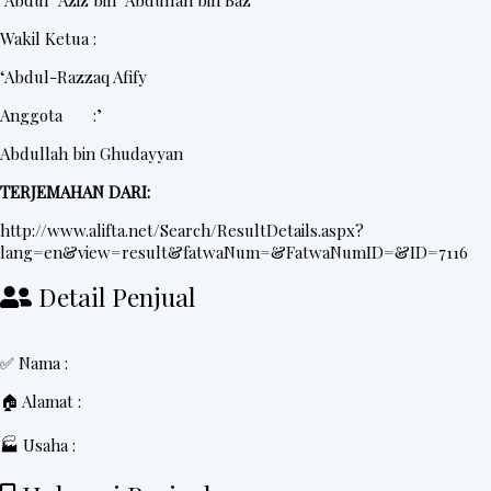
‘Abdul ‘Aziz bin ‘Abdullah bin Baz
Wakil Ketua :
‘Abdul-Razzaq Afify
Anggota :’
Abdullah bin Ghudayyan
TERJEMAHAN DARI:
http://www.alifta.net/Search/ResultDetails.aspx?
lang=en&view=result&fatwaNum=&FatwaNumID=&ID=7116
Detail Penjual
✅ Nama :
🏠 Alamat :
🏭 Usaha :