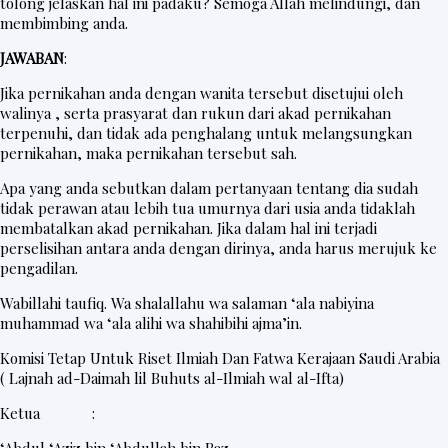
tolong jelaskan hal ini padaku? Semoga Allah melindungi, dan
membimbing anda.
JAWABAN
:
Jika pernikahan anda dengan wanita tersebut disetujui oleh
walinya , serta prasyarat dan rukun dari akad pernikahan
terpenuhi, dan tidak ada penghalang untuk melangsungkan
pernikahan, maka pernikahan tersebut sah.
Apa yang anda sebutkan dalam pertanyaan tentang dia sudah
tidak perawan atau lebih tua umurnya dari usia anda tidaklah
membatalkan akad pernikahan. Jika dalam hal ini terjadi
perselisihan antara anda dengan dirinya, anda harus merujuk ke
pengadilan.
Wabillahi taufiq. Wa shalallahu wa salaman ‘ala nabiyina
muhammad wa ‘ala alihi wa shahibihi ajma’in.
Komisi Tetap Untuk Riset Ilmiah Dan Fatwa Kerajaan Saudi Arabia
( Lajnah ad-Daimah lil Buhuts al-Ilmiah wal al-Ifta)
Ketua :