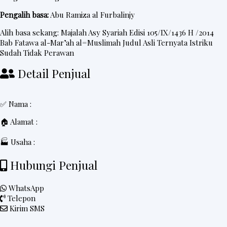
Pengalih basa:
Abu Ramiza al Furbalinjy
Alih basa sekang:
Majalah Asy Syariah
Edisi 105/IX/1436 H /2014
Bab Fatawa al-Mar’ah al=Muslimah Judul Asli Ternyata Istriku
Sudah Tidak Perawan
Detail Penjual
✅ Nama :
🏠 Alamat :
🏭 Usaha :
Hubungi Penjual
WhatsApp
Telepon
Kirim SMS