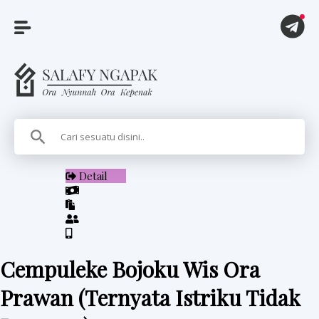
A
r
t
i
Detail
k
e
l
Cempuleke Bojoku Wis Ora
P
Prawan (Ternyata Istriku Tidak
i
t