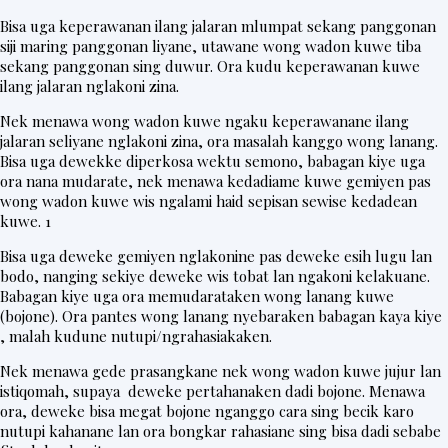
Bisa uga keperawanan ilang jalaran mlumpat sekang panggonan
siji maring panggonan liyane, utawane wong wadon kuwe tiba
sekang panggonan sing duwur. Ora kudu keperawanan kuwe
ilang jalaran nglakoni zina.
Nek menawa wong wadon kuwe ngaku keperawanane ilang
jalaran seliyane nglakoni zina, ora masalah kanggo wong lanang.
Bisa uga dewekke diperkosa wektu semono, babagan kiye uga
ora nana mudarate, nek menawa kedadiame kuwe gemiyen pas
wong wadon kuwe wis ngalami haid sepisan sewise kedadean
kuwe. 1
Bisa uga deweke gemiyen nglakonine pas deweke esih lugu lan
bodo, nanging sekiye deweke wis tobat lan ngakoni kelakuane.
Babagan kiye uga ora memudarataken wong lanang kuwe
(bojone). Ora pantes wong lanang nyebaraken babagan kaya kiye
, malah kudune nutupi/ngrahasiakaken.
Nek menawa gede prasangkane nek wong wadon kuwe jujur lan
istiqomah, supaya deweke pertahanaken dadi bojone. Menawa
ora, deweke bisa megat bojone nganggo cara sing becik karo
nutupi kahanane lan ora bongkar rahasiane sing bisa dadi sebabe