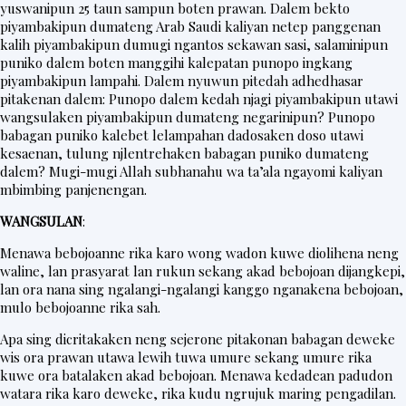
yuswanipun 25 taun sampun boten prawan. Dalem bekto
t
piyambakipun dumateng Arab Saudi kaliyan netep panggenan
e
kalih piyambakipun dumugi ngantos sekawan sasi, salaminipun
r
puniko dalem boten manggihi kalepatan punopo ingkang
piyambakipun lampahi. Dalem nyuwun pitedah adhedhasar
pitakenan dalem: Punopo dalem kedah njagi piyambakipun utawi
wangsulaken piyambakipun dumateng negarinipun? Punopo
V
babagan puniko kalebet lelampahan dadosaken doso utawi
i
kesaenan, tulung njlentrehaken babagan puniko dumateng
dalem? Mugi-mugi Allah subhanahu wa ta’ala ngayomi kaliyan
d
mbimbing panjenengan.
e
WANGSULAN
:
o
Menawa bebojoanne rika karo wong wadon kuwe diolihena neng
waline, lan prasyarat lan rukun sekang akad bebojoan dijangkepi,
lan ora nana sing ngalangi-ngalangi kanggo nganakena bebojoan,
mulo bebojoanne rika sah.
Apa sing dicritakaken neng sejerone pitakonan babagan deweke
wis ora prawan utawa lewih tuwa umure sekang umure rika
kuwe ora batalaken akad bebojoan. Menawa kedadean padudon
watara rika karo deweke, rika kudu ngrujuk maring pengadilan.