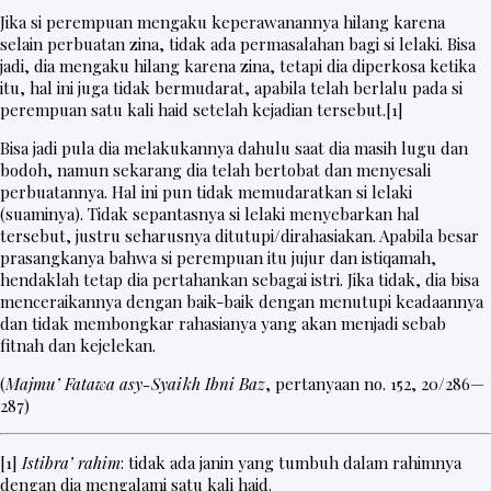
Jika si perempuan mengaku keperawanannya hilang karena
selain perbuatan zina, tidak ada permasalahan bagi si lelaki. Bisa
jadi, dia mengaku hilang karena zina, tetapi dia diperkosa ketika
itu, hal ini juga tidak bermudarat, apabila telah berlalu pada si
perempuan satu kali haid setelah kejadian tersebut.
[1]
Bisa jadi pula dia melakukannya dahulu saat dia masih lugu dan
bodoh, namun sekarang dia telah bertobat dan menyesali
perbuatannya. Hal ini pun tidak memudaratkan si lelaki
(suaminya). Tidak sepantasnya si lelaki menyebarkan hal
tersebut, justru seharusnya ditutupi/dirahasiakan. Apabila besar
prasangkanya bahwa si perempuan itu jujur dan istiqamah,
hendaklah tetap dia pertahankan sebagai istri. Jika tidak, dia bisa
menceraikannya dengan baik-baik dengan menutupi keadaannya
dan tidak membongkar rahasianya yang akan menjadi sebab
fitnah dan kejelekan.
(
Majmu’ Fatawa asy-Syaikh Ibni Baz
, pertanyaan no. 152, 20/286—
287)
[1]
Istibra’ rahim
: tidak ada janin yang tumbuh dalam rahimnya
dengan dia mengalami satu kali haid.