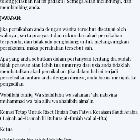
tolong jelaskan hal ini padaku? Semoga Allah melindungi, dan
membimbing anda.
JAWABAN
:
Jika pernikahan anda dengan wanita tersebut disetujui oleh
walinya , serta prasyarat dan rukun dari akad pernikahan
terpenuhi, dan tidak ada penghalang untuk melangsungkan
pernikahan, maka pernikahan tersebut sah.
Apa yang anda sebutkan dalam pertanyaan tentang dia sudah
tidak perawan atau lebih tua umurnya dari usia anda tidaklah
membatalkan akad pernikahan. Jika dalam hal ini terjadi
perselisihan antara anda dengan dirinya, anda harus merujuk ke
pengadilan.
Wabillahi taufiq. Wa shalallahu wa salaman ‘ala nabiyina
muhammad wa ‘ala alihi wa shahibihi ajma’in.
Komisi Tetap Untuk Riset Ilmiah Dan Fatwa Kerajaan Saudi Arabia
( Lajnah ad-Daimah lil Buhuts al-Ilmiah wal al-Ifta)
Ketua :