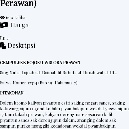
Perawan)
e
d
660 Dilihat
Harga
a
h
Rp.,-
R
Deskripsi
i
n
CEMPULEKE BOJOKU WIS ORA PRAWAN
g
k
Sing Nulis: Lajnah ad-Daimah lil Buhuts al-Ilmiah wal al-Ifta
e
Fatwa Nomer 12314 (Bab 19; Halaman 7)
s
PITAKONAN
:
Dalem kromo kaliyan piyantun estri saking negari sanes, saking
P
kaluwarginipun ngendiko bilih piyambakipun wekdal yuswanipun
17 taun taksih prawan, kaliyan dereng nate sesarean kalih
o
piyantun sanes sak derengipun dalem, ananging dalem sak
s
sampun puniko manggihi kedadosan wekdal piyambakipun