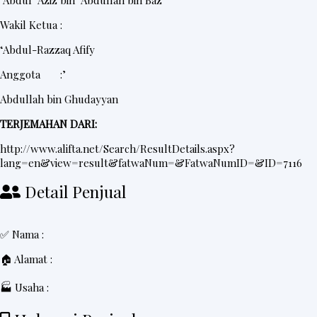
‘Abdul ‘Aziz bin ‘Abdullah bin Baz
Wakil Ketua :
‘Abdul-Razzaq Afify
Anggota :’
Abdullah bin Ghudayyan
TERJEMAHAN DARI:
http://www.alifta.net/Search/ResultDetails.aspx?
lang=en&view=result&fatwaNum=&FatwaNumID=&ID=7116
Detail Penjual
✅ Nama :
🏠 Alamat :
🏭 Usaha :