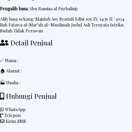
Pengalih basa:
Abu Ramiza al Furbalinjy
Alih basa sekang:
Majalah Asy Syariah
Edisi 105/IX/1436 H /2014
Bab Fatawa al-Mar’ah al=Muslimah Judul Asli Ternyata Istriku
Sudah Tidak Perawan
Detail Penjual
✅ Nama :
🏠 Alamat :
🏭 Usaha :
Hubungi Penjual
WhatsApp
Telepon
Kirim SMS