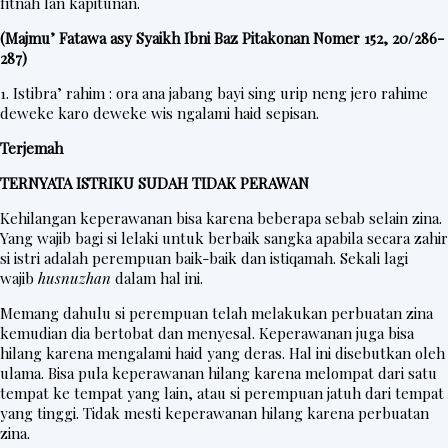
fitnah lan kapitunan.
(Majmu’ Fatawa asy Syaikh Ibni Baz Pitakonan Nomer 152, 20/286-
287)
1. Istibra’ rahim : ora ana jabang bayi sing urip neng jero rahime
deweke karo deweke wis ngalami haid sepisan.
Terjemah
TERNYATA ISTRIKU SUDAH TIDAK PERAWAN
Kehilangan keperawanan bisa karena beberapa sebab selain zina.
Yang wajib bagi si lelaki untuk berbaik sangka apabila secara zahir
si istri adalah perempuan baik-baik dan istiqamah. Sekali lagi
wajib
husnuzhan
dalam hal ini.
Memang dahulu si perempuan telah melakukan perbuatan zina
kemudian dia bertobat dan menyesal. Keperawanan juga bisa
hilang karena mengalami haid yang deras. Hal ini disebutkan oleh
ulama. Bisa pula keperawanan hilang karena melompat dari satu
tempat ke tempat yang lain, atau si perempuan jatuh dari tempat
yang tinggi. Tidak mesti keperawanan hilang karena perbuatan
zina.