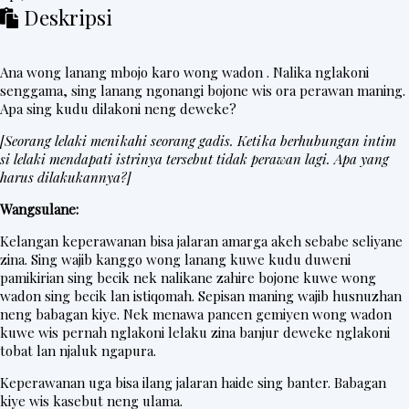
Deskripsi
Ana wong lanang mbojo karo wong wadon . Nalika nglakoni
senggama, sing lanang ngonangi bojone wis ora perawan maning.
Apa sing kudu dilakoni neng deweke?
[Seorang lelaki menikahi seorang gadis. Ketika berhubungan intim
si lelaki mendapati istrinya tersebut tidak perawan lagi. Apa yang
harus dilakukannya?]
Wangsulane:
Kelangan keperawanan bisa jalaran amarga akeh sebabe seliyane
zina. Sing wajib kanggo wong lanang kuwe kudu duweni
pamikirian sing becik nek nalikane zahire bojone kuwe wong
wadon sing becik lan istiqomah. Sepisan maning wajib husnuzhan
neng babagan kiye. Nek menawa pancen gemiyen wong wadon
kuwe wis pernah nglakoni lelaku zina banjur deweke nglakoni
tobat lan njaluk ngapura.
Keperawanan uga bisa ilang jalaran haide sing banter. Babagan
kiye wis kasebut neng ulama.