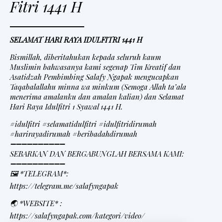
Fitri 1441 H
SELAMAT HARI RAYA IDULFITRI 1441 H
Bismillah, diberitahukan kepada seluruh kaum
Muslimin bahwasanya kami segenap Tim Kreatif dan
Asatidzah Pembimbing Salafy Ngapak mengucapkan
Taqabalallahu minna wa minkum (Semoga Allah ta’ala
menerima amalanku dan amalan kalian) dan Selamat
Hari Raya Idulfitri 1 Syawal 1441 H.
#idulfitri #selamatidulfitri #idulfitridirumah
#harirayadirumah #beribadahdirumah
➖➖➖➖➖➖➖➖➖➖
SEBARKAN DAN BERGABUNGLAH BERSAMA KAMI:
➖➖➖➖➖➖➖➖➖➖
🖼 *TELEGRAM*:
https://telegram.me/salafyngapak
🌏 *WEBSITE* :
https://salafyngapak.com/kategori/video/