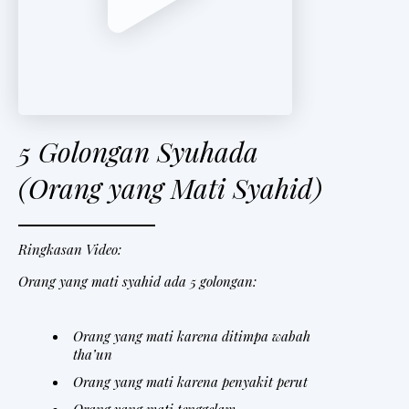
t
e
r
V
5 Golongan Syuhada
i
(Orang yang Mati Syahid)
d
e
o
Ringkasan Video:
Orang yang mati syahid ada 5 golongan:
Orang yang mati karena ditimpa wabah
tha’un
Orang yang mati karena penyakit perut