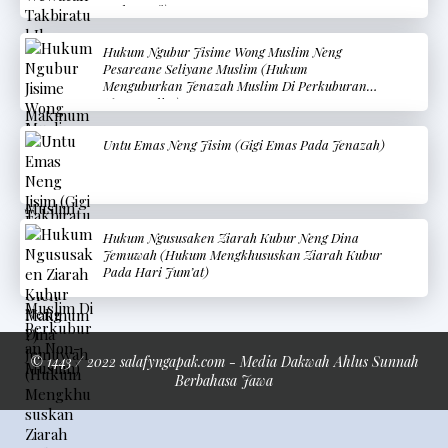
Makmum?)
Hukum Ngubur Jisime Wong Muslim Neng
Pesareane Seliyane Muslim (Hukum
Menguburkan Jenazah Muslim Di Perkuburan
Non-Muslim)
Untu Emas Neng Jisim (Gigi Emas Pada Jenazah)
Hukum Ngususaken Ziarah Kubur Neng Dina
Jemuwah (Hukum Mengkhususkan Ziarah Kubur
Pada Hari Jum’at)
© 1443 / 2022 salafyngapak.com - Media Dakwah Ahlus Sunnah
Berbahasa Jawa