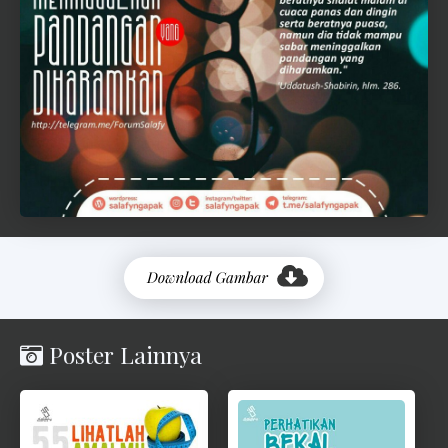
e
d
a
h
R
i
n
g
k
e
s
Poster Lainnya
P
o
s