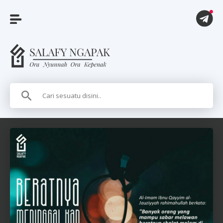
A
r
t
i
k
e
l
P
i
t