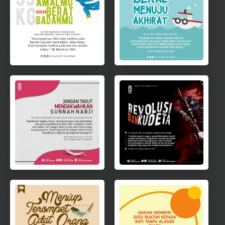
t
e
r
V
i
d
e
o