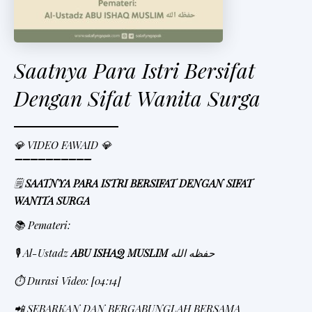
Saatnya Para Istri Bersifat
Dengan Sifat Wanita Surga
💎 VIDEO FAWAID 💎
➖➖➖➖➖➖➖➖➖➖
🗒
SAATNYA PARA ISTRI BERSIFAT DENGAN SIFAT
WANITA SURGA
📚 Pemateri:
🎙 Al-Ustadz
ABU ISHAQ MUSLIM
حفظه الله
⏱ Durasi Video: [04:14]
📲 SEBARKAN DAN BERGABUNGLAH BERSAMA