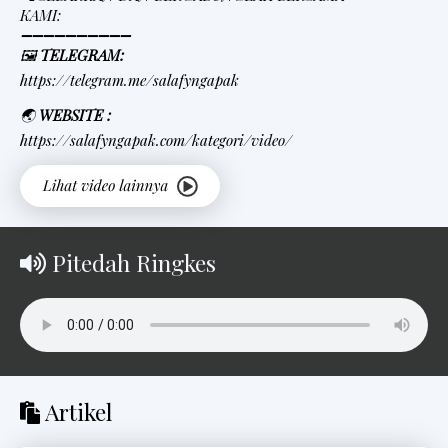
KAMI:
➖➖➖➖➖➖➖➖➖➖
🖼
TELEGRAM:
https://telegram.me/salafyngapak
🌏
WEBSITE :
https://salafyngapak.com/kategori/video/
Pitedah Ringkes
Artikel