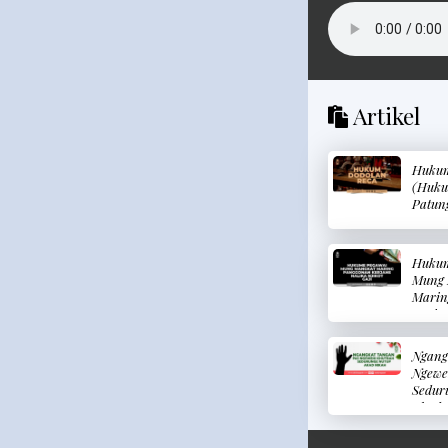
Artikel
Hukum
(Huku
Patun
Hukum
Mung 
Marin
Kerjan
Gaji 
Hanya
Ngang
Tempa
Ngewe
Menga
Sedur
Akad 