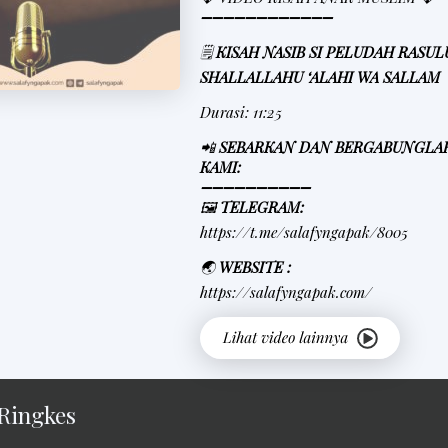
➖➖➖➖➖➖➖➖➖➖➖➖
🗒
KISAH NASIB SI PELUDAH RASU
SHALLALLAHU ‘ALAHI WA SALLAM
Durasi: 11:25
📲
SEBARKAN DAN BERGABUNGLA
KAMI:
➖➖➖➖➖➖➖➖➖➖
🖼
TELEGRAM:
https://t.me/salafyngapak/8005
🌏
WEBSITE :
https://salafyngapak.com/
Ringkes