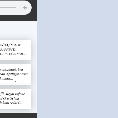
NHAJ SALAF
ERANGNYA
GAIKAN SINAR
ATAHARI
umandangaken
zan Nganggo Kaset
kaman
engumandangkan
zan Melalui Kaset
kaman)
jib Megat Bojone
ng Ora Gelem
lakoni Solat (
jibnya
nceraikan Istri
ng Tidak