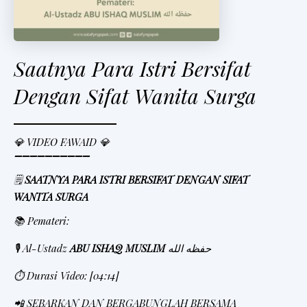
Saatnya Para Istri Bersifat
Dengan Sifat Wanita Surga
💎 VIDEO FAWAID 💎
➖➖➖➖➖➖➖➖➖➖
🗒
SAATNYA PARA ISTRI BERSIFAT DENGAN SIFAT
WANITA SURGA
📚 Pemateri:
🎙 Al-Ustadz
ABU ISHAQ MUSLIM
حفظه الله
⏱ Durasi Video: [04:14]
📲 SEBARKAN DAN BERGABUNGLAH BERSAMA