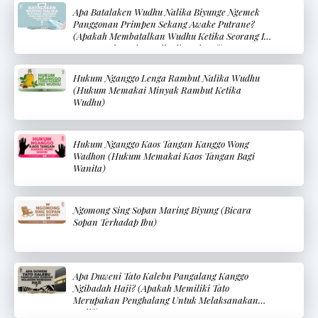
Apa Batalaken Wudhu Nalika Biyunge Ngemek
Panggonan Primpen Sekang Awake Putrane?
(Apakah Membatalkan Wudhu Ketika Seorang Ibu
Menyentuh Bagian Pribadi Bayinya?)
Hukum Nganggo Lenga Rambut Nalika Wudhu
(Hukum Memakai Minyak Rambut Ketika
Wudhu)
Hukum Nganggo Kaos Tangan Kanggo Wong
Wadhon (Hukum Memakai Kaos Tangan Bagi
Wanita)
Ngomong Sing Sopan Maring Biyung (Bicara
Sopan Terhadap Ibu)
Apa Duweni Tato Kalebu Pangalang Kanggo
Ngibadah Haji? (Apakah Memiliki Tato
Merupakan Penghalang Untuk Melaksanakan
Haji?)