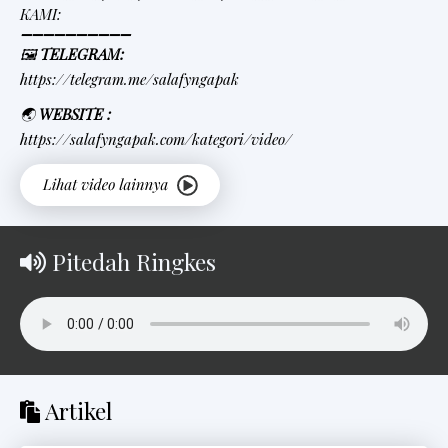
KAMI:
➖➖➖➖➖➖➖➖➖➖
🖼
TELEGRAM:
https://telegram.me/salafyngapak
🌏
WEBSITE :
https://salafyngapak.com/kategori/video/
Pitedah Ringkes
Artikel