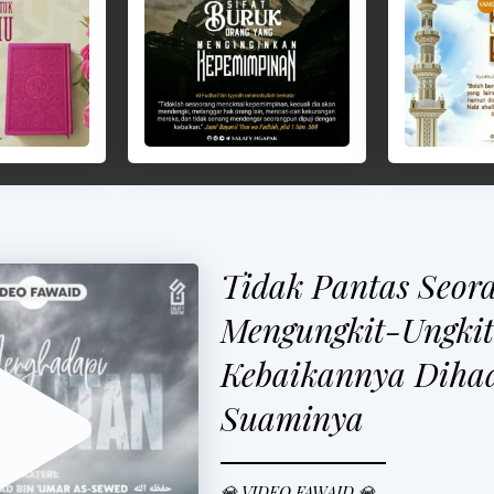
Tidak Pantas Seora
Mengungkit-Ungkit
Kebaikannya Diha
Suaminya
💎 VIDEO FAWAID 💎