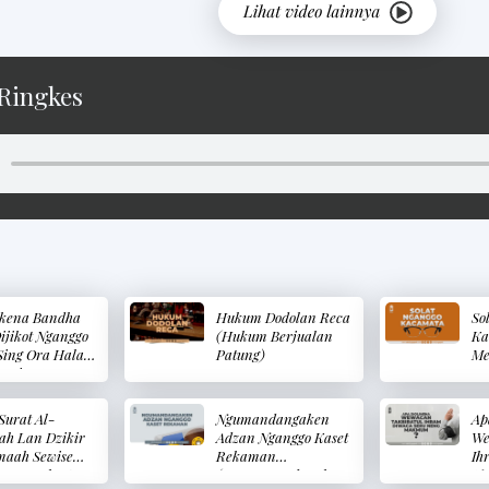
Ringkes
kena Bandha
Hukum Dodolan Reca
So
ijikot Nganggo
(Hukum Berjualan
Ka
Sing Ora Halal
Patung)
Me
g Sing Duwe
embalikan
 Yang Diambil
Surat Al-
Ngumandangaken
Ap
a Tidak Halal
ah Lan Dzikir
Adzan Nganggo Kaset
We
a Pemiliknya)
maah Sewise
Rekaman
Ih
t, Sunnah Apa
(Mengumandangkan
Ne