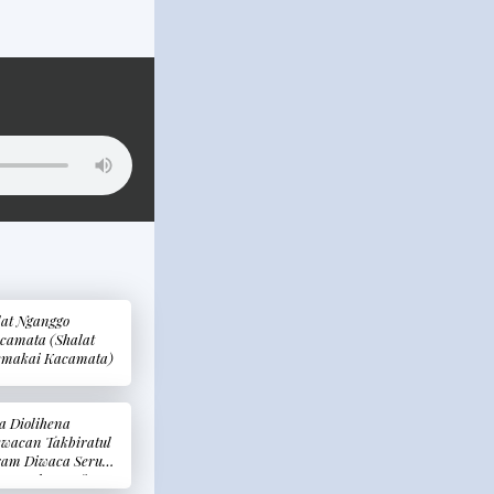
lat Nganggo
camata (Shalat
makai Kacamata)
a Diolihena
wacan Takbiratul
ram Diwaca Seru
ng Makmum ?