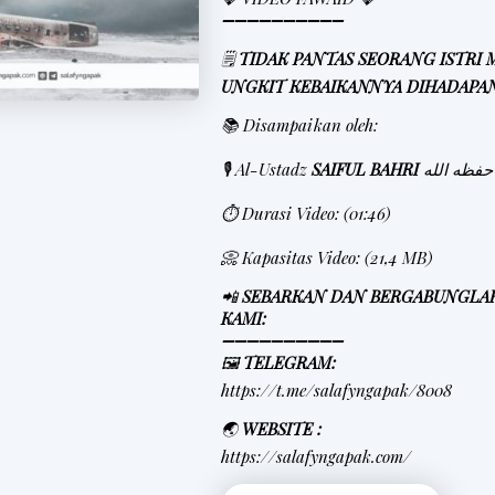
➖➖➖➖➖➖➖➖➖➖
🗒
TIDAK PANTAS SEORANG ISTRI
UNGKIT KEBAIKANNYA DIHADAPA
📚 Disampaikan oleh:
🎙 Al-Ustadz
SAIFUL BAHRI
حفظه الله
⏱ Durasi Video: (01:46)
📀 Kapasitas Video: (21,4 MB)
📲
SEBARKAN DAN BERGABUNGLA
KAMI:
➖➖➖➖➖➖➖➖➖➖
🖼
TELEGRAM:
https://t.me/salafyngapak/8008
🌏
WEBSITE :
https://salafyngapak.com/