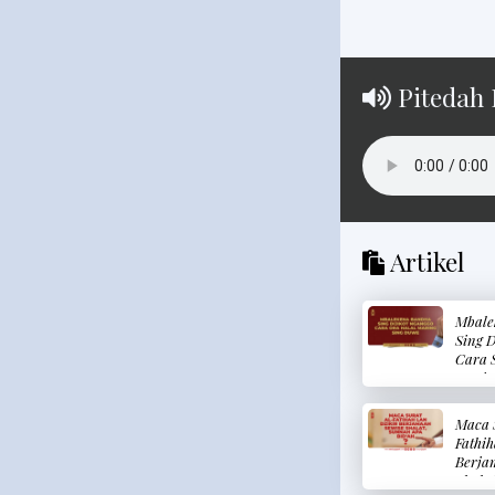
Pitedah 
Artikel
Mbale
Sing D
Cara 
Marin
(Meng
Harta
Maca 
Secar
Fathih
Kepad
Berja
Shala