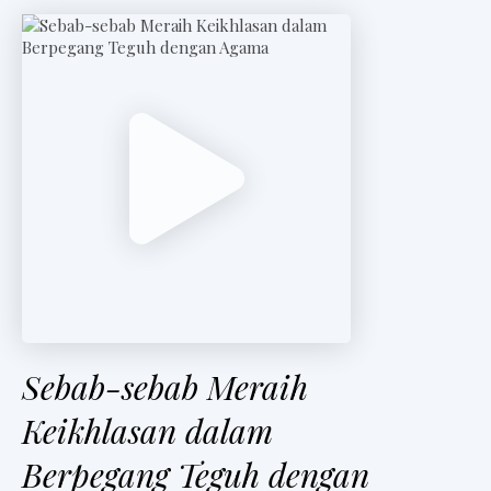
t
e
r
V
i
d
e
o
Sebab-sebab Meraih
Keikhlasan dalam
Berpegang Teguh dengan