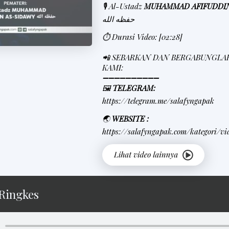
🎙 Al-Ustadz
MUHAMMAD AFIFUDDIN
حفظه الله
⏱
Durasi Video: [02:28]
📲 SEBARKAN DAN BERGABUNGLA
KAMI:
➖➖➖➖➖➖➖➖➖➖
🖼
TELEGRAM:
https://telegram.me/salafyngapak
🌏
WEBSITE :
https://salafyngapak.com/kategori/vi
Ringkes