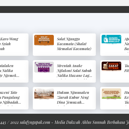
 Karo Wong
Solat Nganggo
Ap
 Syiah
Kacamata (Shalat
Na
hah
Memakai Kacamata)
Ba
Di
Wu
Me
atalaken
Mrentah Anake
Ta
 Nalika
Nglakoni Solat Subuh
Fi
ge Ngemek
Nalika Hawane Lagi
onan Primpen
Atis (Memerintahkan
g Awake
Anak Untuk
ne? (Apakah
Melaksanakan Shalat
uweni Tato
Hukum Ngususaken
Hu
talkan Wudhu
Subuh Tatkala Cuaca
u Pangalang
Ziarah Kubur Neng
Ke
 Seorang Ibu
Dingin)
o Ngibadah
Dina Jemuwah
Ta
ntuh Bagian
 (Apakah
(Hukum
(H
di Bayinya?)
ki Tato
Mengkhususkan
Me
pakan
Ziarah Kubur Pada
Ku
alang Untuk
Hari Jum’at)
27
443 / 2022 salafyngapak.com - Media Dakwah Ahlus Sunnah Berbahasa 
sanakan Haji?)