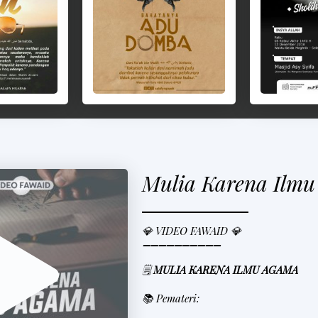
Mulia Karena Ilm
💎 VIDEO FAWAID 💎
➖➖➖➖➖➖➖➖➖➖
🗒
MULIA KARENA ILMU AGAMA
📚 Pemateri: