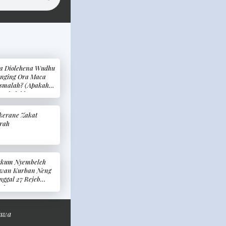
a Diolehena Wudhu
nging Ora Maca
smalah? (Apakah
perbolehkan
dhu Tapi Tidak
mbaca Basmalah?)
kerane Zakat
trah
kum Nyembeleh
wan Kurban Neng
nggal 27 Rejeb
ukum
nyembelih Hewan
rban Pada Tanggal
 Rajab)
Jawa