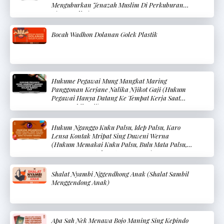
Menguburkan Jenazah Muslim Di Perkuburan
Non-Muslim)
Bocah Wadhon Dolanan Golek Plastik
Hukume Pegawai Mung Mangkat Maring
Panggonan Kerjane Nalika Njikot Gaji (Hukum
Pegawai Hanya Datang Ke Tempat Kerja Saat
Mengambil Gaji)
Hukum Nganggo Kuku Palsu, Idep Palsu, Karo
Lensa Kontak Mripat Sing Duweni Werna
(Hukum Memakai Kuku Palsu, Bulu Mata Palsu,
Dan Lensa Kontak Mata Berwarna)
Shalat Nyambi Nggendhong Anak (Shalat Sambil
Menggendong Anak)
Apa Sah Nek Menawa Bojo Maning Sing Kepindo