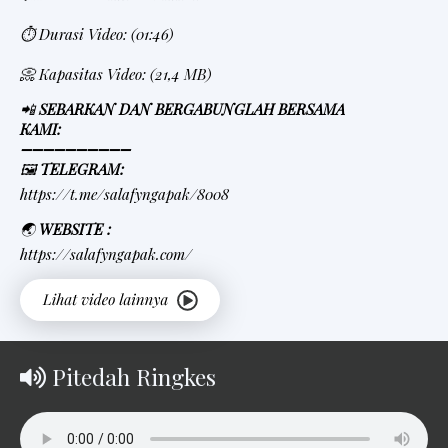
⏱ Durasi Video: (01:46)
📀 Kapasitas Video: (21,4 MB)
📲
SEBARKAN DAN BERGABUNGLAH BERSAMA
KAMI:
➖➖➖➖➖➖➖➖➖➖
🖼
TELEGRAM:
https://t.me/salafyngapak/8008
🌏
WEBSITE :
https://salafyngapak.com/
Pitedah Ringkes