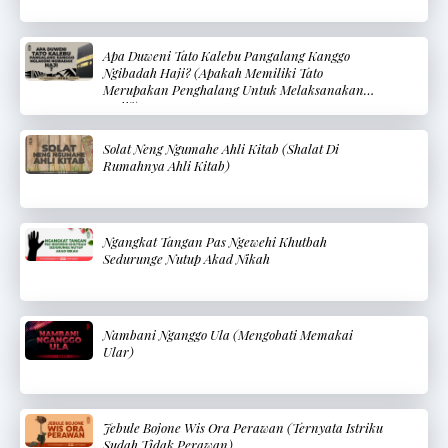
Apa Duweni Tato Kalebu Pangalang Kanggo
Ngibadah Haji? (Apakah Memiliki Tato
Merupakan Penghalang Untuk Melaksanakan
Haji?)
Solat Neng Ngumahe Ahli Kitab (Shalat Di
Rumahnya Ahli Kitab)
Ngangkat Tangan Pas Ngewehi Khutbah
Sedurunge Nutup Akad Nikah
Nambani Nganggo Ula (Mengobati Memakai
Ular)
Jebule Bojone Wis Ora Perawan (Ternyata Istriku
Sudah Tidak Perawan)