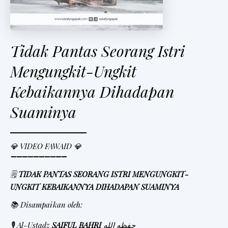
Tidak Pantas Seorang Istri
Mengungkit-Ungkit
Kebaikannya Dihadapan
Suaminya
💎 VIDEO FAWAID 💎
➖➖➖➖➖➖➖➖➖➖
🗒
TIDAK PANTAS SEORANG ISTRI MENGUNGKIT-
UNGKIT KEBAIKANNYA DIHADAPAN SUAMINYA
📚 Disampaikan oleh:
🎙 Al-Ustadz
SAIFUL BAHRI
حفظه الله