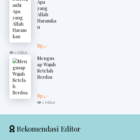
Apa
yang
Allah
Haramka
n
Rp.,-
0 Dilihat
Mengus
ap Wajah
Setelah
Berdoa
Rp.,-
0 Dilihat
Rekomendasi Editor