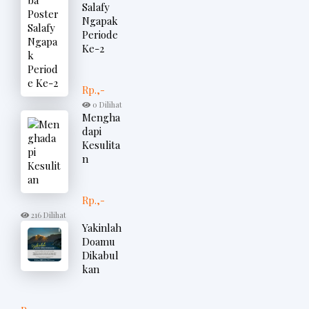
Salafy
Ngapak
Periode
Ke-2
Rp.,-
0 Dilihat
Mengha
dapi
Kesulita
n
Rp.,-
216 Dilihat
Yakinlah
Doamu
Dikabul
kan