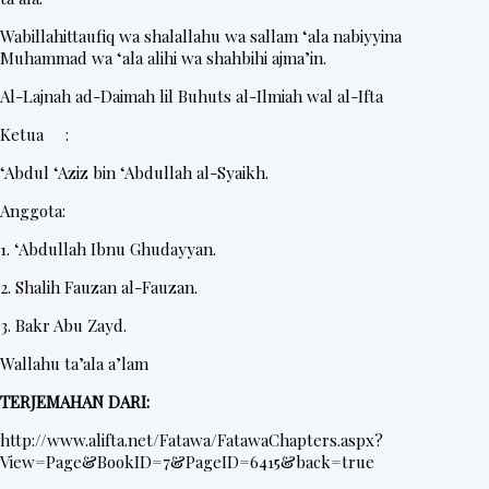
Wabillahittaufiq wa shalallahu wa sallam ‘ala nabiyyina
Muhammad wa ‘ala alihi wa shahbihi ajma’in.
Al-Lajnah ad-Daimah lil Buhuts al-Ilmiah wal al-Ifta
Ketua :
‘Abdul ‘Aziz bin ‘Abdullah al-Syaikh.
Anggota:
1. ‘Abdullah Ibnu Ghudayyan.
2. Shalih Fauzan al-Fauzan.
3. Bakr Abu Zayd.
Wallahu ta’ala a’lam
TERJEMAHAN DARI:
http://www.alifta.net/Fatawa/FatawaChapters.aspx?
View=Page&BookID=7&PageID=6415&back=true