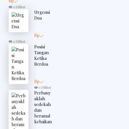
Rp.,-
0 Dilihat
Urgensi
Doa
Rp.,-
0 Dilihat
Posisi
Tangan
Ketika
Berdoa
Rp.,-
0 Dilihat
Perbany
aklah
sedekah
dan
beramal
kebaikan