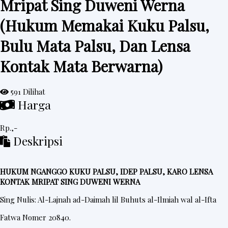
Mripat Sing Duweni Werna
e
(Hukum Memakai Kuku Palsu,
d
Bulu Mata Palsu, Dan Lensa
a
h
Kontak Mata Berwarna)
R
i
591 Dilihat
n
Harga
g
k
Rp.,-
Deskripsi
e
s
HUKUM NGANGGO KUKU PALSU, IDEP PALSU, KARO LENSA
KONTAK MRIPAT SING DUWENI WERNA
P
Sing Nulis: Al-Lajnah ad-Daimah lil Buhuts al-Ilmiah wal al-Ifta
o
Fatwa Nomer 20840.
s