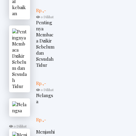
Rp.,-
0 Dilihat
Penting
nya
Membac
a Dzikir
Sebelum
dan
Sesudah
Tidur
Rp.,-
0 Dilihat
Nelangs
a
Rp.,-
0 Dilihat
Menjauhi