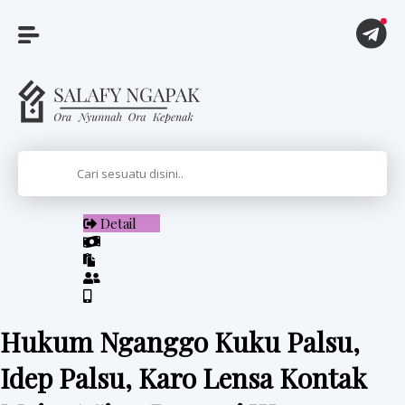
A
r
t
i
Detail
k
e
l
Hukum Nganggo Kuku Palsu,
P
Idep Palsu, Karo Lensa Kontak
i
t