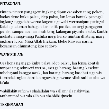
t
PITAKONAN
:
e
Pinten-pinten pangagem ingkang dipun caosaken teng peken,
r
kados dene kuku palsu, idep palsu, lan lensa kontak paningal
ingkang nggadahi werno kagem ngowahi wernonipun paningal.
Katah pitakenan babagan kosmetik puniko, amargi pangagem
puniko sampun sumambrah teng kalangan piyantun estri. Kanthi
V
mekaten mugi-mugi Paduka mugi kerso nuntun dhateng margi
i
ingkang leres. Mugi Allah Ingkang Moho Kuwaos paring
kesarasan dhumateng kito sedoyo.
d
WANGSULAN
:
e
o
Ora kena nganggo kuku palsu, idep palsu, lan lensa kontak
mripat sing nduweni werna, merga barang-barang kasebut
mbebayani kanggo awak, lan barang-barang kasebut uga wis
tumindak nglomboni lan ngowahi gaweane Allah subhanahu wa
ta’ala.
Wabillahittaufiq wa shalallahu wa sallam ‘ala nabiyyina
Muhammad wa ‘ala alihi wa shahbihi ajma’in.
TERJEMAHAN