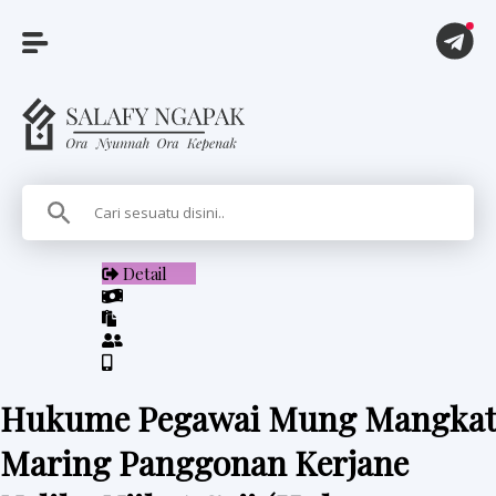
A
r
t
i
Detail
k
e
l
Hukume Pegawai Mung Mangkat
P
Maring Panggonan Kerjane
i
t