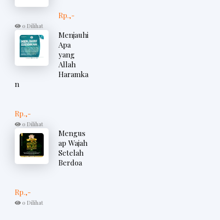
Rp.,-
0 Dilihat
Menjauhi
Apa
yang
Allah
Haramka
n
Rp.,-
0 Dilihat
Mengus
ap Wajah
Setelah
Berdoa
Rp.,-
0 Dilihat