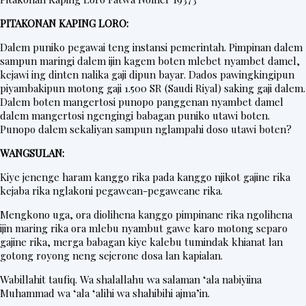
t
PITAKONAN KAPING LORO:
e
r
Dalem puniko pegawai teng instansi pemerintah. Pimpinan dalem
sampun maringi dalem ijin kagem boten mlebet nyambet damel,
kejawi ing dinten nalika gaji dipun bayar. Dados pawingkingipun
piyambakipun motong gaji 1.500 SR (Saudi Riyal) saking gaji dalem.
V
Dalem boten mangertosi punopo panggenan nyambet damel
i
dalem mangertosi ngengingi babagan puniko utawi boten.
Punopo dalem sekaliyan sampun nglampahi doso utawi boten?
d
WANGSULAN:
e
o
Kiye jenenge haram kanggo rika pada kanggo njikot gajine rika
kejaba rika nglakoni pegawean-pegaweane rika.
Mengkono uga, ora diolihena kanggo pimpinane rika ngolihena
ijin maring rika ora mlebu nyambut gawe karo motong separo
gajine rika, merga babagan kiye kalebu tumindak khianat lan
gotong royong neng sejerone dosa lan kapialan.
Wabillahit taufiq. Wa shalallahu wa salaman ‘ala nabiyiina
Muhammad wa ‘ala ‘alihi wa shahibihi ajma’in.