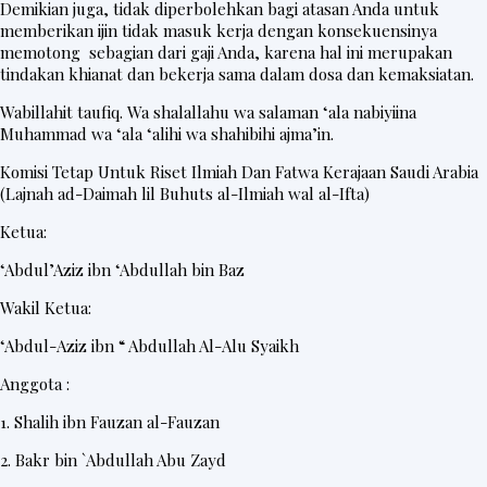
Demikian juga, tidak diperbolehkan bagi atasan Anda untuk
memberikan ijin tidak masuk kerja dengan konsekuensinya
memotong sebagian dari gaji Anda, karena hal ini merupakan
tindakan khianat dan bekerja sama dalam dosa dan kemaksiatan.
Wabillahit taufiq. Wa shalallahu wa salaman ‘ala nabiyiina
Muhammad wa ‘ala ‘alihi wa shahibihi ajma’in.
Komisi Tetap Untuk Riset Ilmiah Dan Fatwa Kerajaan Saudi Arabia
(Lajnah ad-Daimah lil Buhuts al-Ilmiah wal al-Ifta)
Ketua:
‘Abdul’Aziz ibn ‘Abdullah bin Baz
Wakil Ketua:
‘Abdul-Aziz ibn “ Abdullah Al-Alu Syaikh
Anggota :
1. Shalih ibn Fauzan al-Fauzan
2. Bakr bin `Abdullah Abu Zayd