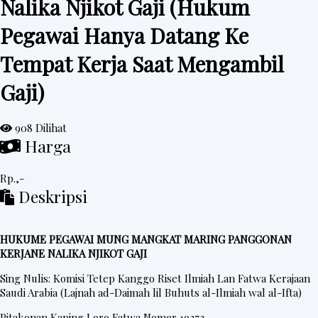
Nalika Njikot Gaji (Hukum
e
Pegawai Hanya Datang Ke
d
Tempat Kerja Saat Mengambil
a
h
Gaji)
R
i
908 Dilihat
n
Harga
g
k
Rp.,-
Deskripsi
e
s
HUKUME PEGAWAI MUNG MANGKAT MARING PANGGONAN
KERJANE NALIKA NJIKOT GAJI
P
Sing Nulis: Komisi Tetep Kanggo Riset Ilmiah Lan Fatwa Kerajaan
o
Saudi Arabia (Lajnah ad-Daimah lil Buhuts al-Ilmiah wal al-Ifta)
s
Pitakonan Kaping Loro Fatwa Nomer 19373