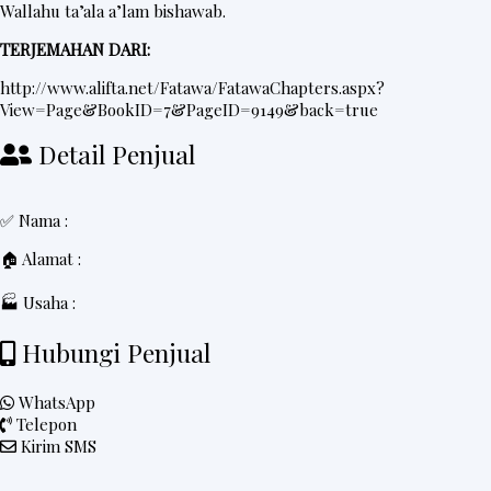
Wallahu ta’ala a’lam bishawab.
TERJEMAHAN DARI:
http://www.alifta.net/Fatawa/FatawaChapters.aspx?
View=Page&BookID=7&PageID=9149&back=true
Detail Penjual
✅ Nama :
🏠 Alamat :
🏭 Usaha :
Hubungi Penjual
WhatsApp
Telepon
Kirim SMS