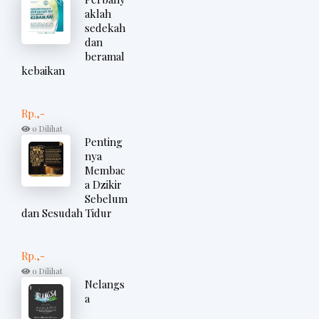
aklah
sedekah
dan
beramal
kebaikan
Rp.,-
0 Dilihat
Penting
nya
Membac
a Dzikir
Sebelum
dan Sesudah Tidur
Rp.,-
0 Dilihat
Nelangs
a