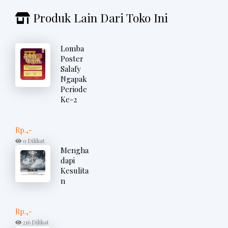
Produk Lain Dari Toko Ini
Lomba
Poster
Salafy
Ngapak
Periode
Ke-2
Rp.,-
0 Dilihat
Mengha
dapi
Kesulita
n
Rp.,-
216 Dilihat