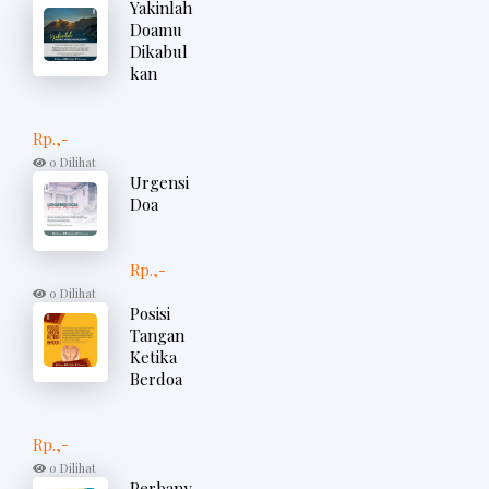
Yakinlah
Doamu
Dikabul
kan
Rp.,-
0 Dilihat
Urgensi
Doa
Rp.,-
0 Dilihat
Posisi
Tangan
Ketika
Berdoa
Rp.,-
0 Dilihat
Perbany