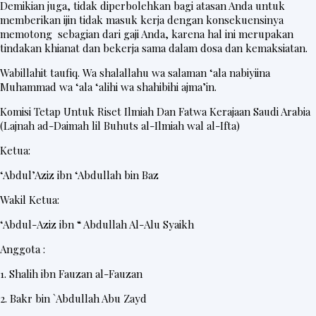
Demikian juga, tidak diperbolehkan bagi atasan Anda untuk
memberikan ijin tidak masuk kerja dengan konsekuensinya
memotong sebagian dari gaji Anda, karena hal ini merupakan
tindakan khianat dan bekerja sama dalam dosa dan kemaksiatan.
Wabillahit taufiq. Wa shalallahu wa salaman ‘ala nabiyiina
Muhammad wa ‘ala ‘alihi wa shahibihi ajma’in.
Komisi Tetap Untuk Riset Ilmiah Dan Fatwa Kerajaan Saudi Arabia
(Lajnah ad-Daimah lil Buhuts al-Ilmiah wal al-Ifta)
Ketua:
‘Abdul’Aziz ibn ‘Abdullah bin Baz
Wakil Ketua:
‘Abdul-Aziz ibn “ Abdullah Al-Alu Syaikh
Anggota :
1. Shalih ibn Fauzan al-Fauzan
2. Bakr bin `Abdullah Abu Zayd