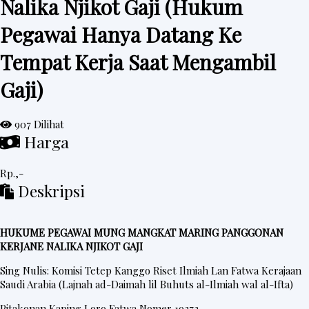
Nalika Njikot Gaji (Hukum
e
Pegawai Hanya Datang Ke
d
Tempat Kerja Saat Mengambil
a
h
Gaji)
R
i
907 Dilihat
n
Harga
g
k
Rp.,-
Deskripsi
e
s
HUKUME PEGAWAI MUNG MANGKAT MARING PANGGONAN
KERJANE NALIKA NJIKOT GAJI
P
Sing Nulis: Komisi Tetep Kanggo Riset Ilmiah Lan Fatwa Kerajaan
o
Saudi Arabia (Lajnah ad-Daimah lil Buhuts al-Ilmiah wal al-Ifta)
s
Pitakonan Kaping Loro Fatwa Nomer 19373