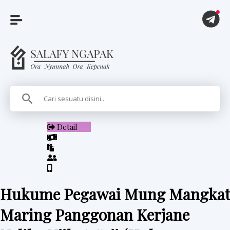
A
r
t
i
Detail
k
e
l
Hukume Pegawai Mung Mangkat
P
Maring Panggonan Kerjane
i
t