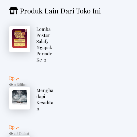
Produk Lain Dari Toko Ini
Lomba
Poster
Salafy
Ngapak
Periode
Ke-2
Rp.,-
0 Dilihat
Mengha
dapi
Kesulita
n
Rp.,-
216 Dilihat