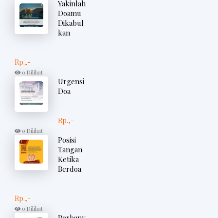
Yakinlah
Doamu
Dikabul
kan
Rp.,-
0 Dilihat
Urgensi
Doa
Rp.,-
0 Dilihat
Posisi
Tangan
Ketika
Berdoa
Rp.,-
0 Dilihat
Perbany