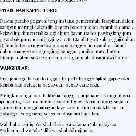
t
PITAKONAN KAPING LORO:
e
r
Dalem puniko pegawai teng instansi pemerintah. Pimpinan dalem
sampun maringi dalem ijin kagem boten mlebet nyambet damel,
kejawi ing dinten nalika gaji dipun bayar. Dados pawingkingipun
piyambakipun motong gaji 1.500 SR (Saudi Riyal) saking gaji dalem.
V
Dalem boten mangertosi punopo panggenan nyambet damel
i
dalem mangertosi ngengingi babagan puniko utawi boten.
Punopo dalem sekaliyan sampun nglampahi doso utawi boten?
d
WANGSULAN:
e
o
Kiye jenenge haram kanggo rika pada kanggo njikot gajine rika
kejaba rika nglakoni pegawean-pegaweane rika.
Mengkono uga, ora diolihena kanggo pimpinane rika ngolihena
ijin maring rika ora mlebu nyambut gawe karo motong separo
gajine rika, merga babagan kiye kalebu tumindak khianat lan
gotong royong neng sejerone dosa lan kapialan.
Wabillahit taufiq. Wa shalallahu wa salaman ‘ala nabiyiina
Muhammad wa ‘ala ‘alihi wa shahibihi ajma’in.