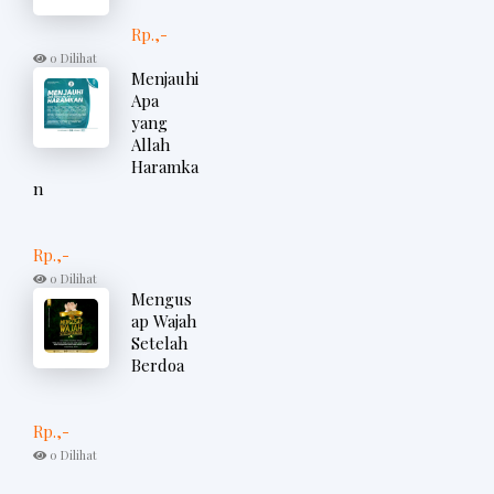
Rp.,-
0 Dilihat
Menjauhi
Apa
yang
Allah
Haramka
n
Rp.,-
0 Dilihat
Mengus
ap Wajah
Setelah
Berdoa
Rp.,-
0 Dilihat