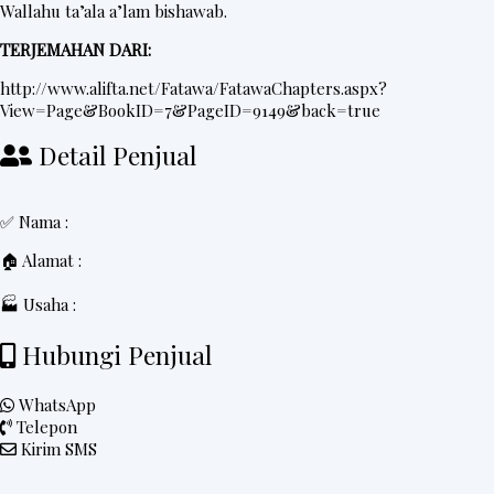
Wallahu ta’ala a’lam bishawab.
TERJEMAHAN DARI:
http://www.alifta.net/Fatawa/FatawaChapters.aspx?
View=Page&BookID=7&PageID=9149&back=true
Detail Penjual
✅ Nama :
🏠 Alamat :
🏭 Usaha :
Hubungi Penjual
WhatsApp
Telepon
Kirim SMS