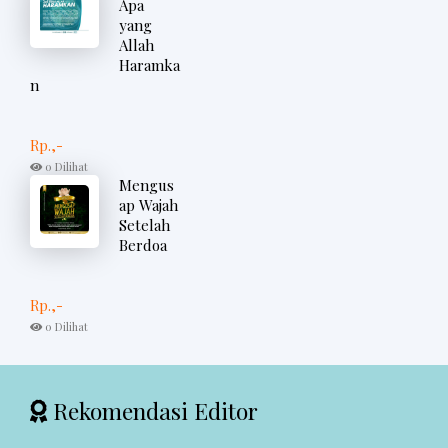
Apa
yang
Allah
Haramka
n
Rp.,-
0 Dilihat
Mengus
ap Wajah
Setelah
Berdoa
Rp.,-
0 Dilihat
Rekomendasi Editor