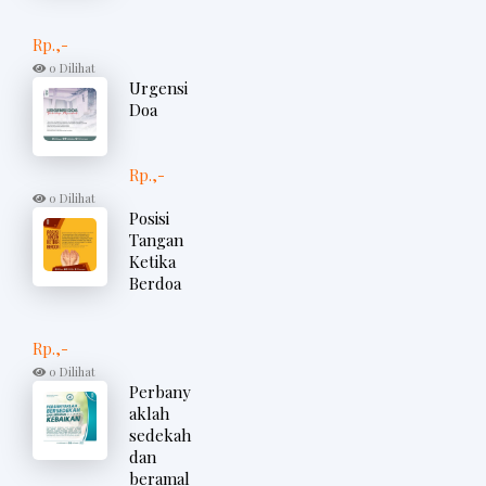
Rp.,-
0 Dilihat
Urgensi
Doa
Rp.,-
0 Dilihat
Posisi
Tangan
Ketika
Berdoa
Rp.,-
0 Dilihat
Perbany
aklah
sedekah
dan
beramal