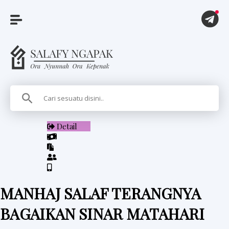
A
r
t
i
Detail
k
e
l
MANHAJ SALAF TERANGNYA
P
BAGAIKAN SINAR MATAHARI
i
t