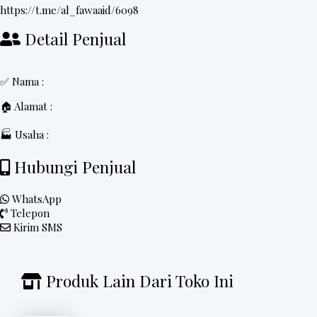
t
https://t.me/al_fawaaid/6098
e
Detail Penjual
r
✅ Nama :
V
🏠 Alamat :
i
🏭 Usaha :
d
e
Hubungi Penjual
o
WhatsApp
Telepon
Kirim SMS
Produk Lain Dari Toko Ini