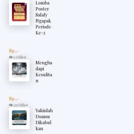
Lomba
Poster
Salafy
Ngapak
Periode
Ke-2
Rp.,-
0 Dilihat
Mengha
dapi
Kesulita
n
Rp.,-
215 Dilihat
Yakinlah
Doamu
Dikabul
kan