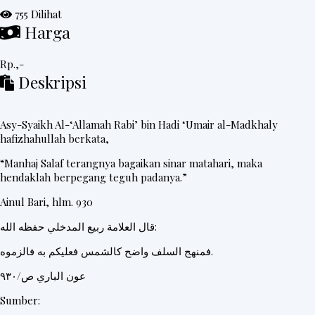
755 Dilihat
e
Harga
d
a
Rp.,-
h
Deskripsi
R
i
Asy-Syaikh Al-‘Allamah Rabi’ bin Hadi ‘Umair al-Madkhaly
n
hafizhahullah berkata,
g
“Manhaj Salaf terangnya bagaikan sinar matahari, maka
k
hendaklah berpegang teguh padanya.”
e
Ainul Bari, hlm. 930
s
قال العلامة ربيع المدخلي حفظه الله:
فمنهج السلف واضح كالشمس فعليكم به فالزموه.
P
عون الباري ص/٩٣٠
o
Sumber:
s