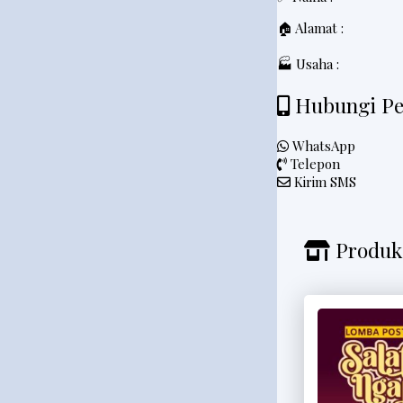
t
🏠 Alamat :
e
r
🏭 Usaha :
Hubungi Pe
V
WhatsApp
i
Telepon
d
Kirim SMS
e
o
Produk 