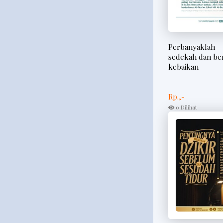
Perbanyaklah
sedekah dan be
kebaikan
Rp.,-
0 Dilihat