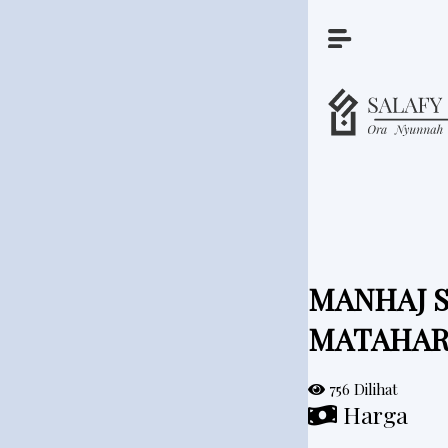
A
r
t
i
k
e
MANHAJ S
l
MATAHAR
P
756 Dilihat
Harga
i
t