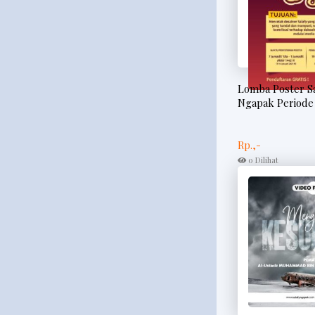
Lomba Poster Sa
Ngapak Periode
Rp.,-
0 Dilihat