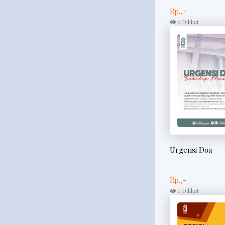
Rp.,-
0 Dilihat
Urgensi Doa
Rp.,-
0 Dilihat