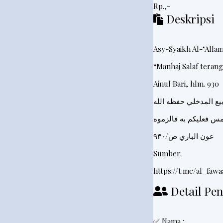
Rp.,-
e
Deskripsi
d
a
Asy-Syaikh Al-‘Alla
h
“Manhaj Salaf teran
R
i
Ainul Bari, hlm. 930
n
g
k
عون الباري ص/٩٣٠
e
s
Sumber:
https://t.me/al_fawa
P
Detail Pen
o
s
✅ Nama :