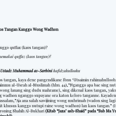
os Tangan Kanggo Wong Wadhon
ggo quffaz (kaos tangan)?
makai quffaz (kaos tangan)?
-Ustadz Muhammad as-Sarbini
hafidzahulloohu
 tangan, kaya dene pangendikane Ibnu ‘Utsaimin rahimahullooh 
himmu al-Usrah al-Muslimah (hlm. 44),”Nganggo apa bae sing nut
(wong lanang sing dudu mahrame), sing dikenal kaos tangan, yak
ng wadhon nganggo supayane ora katon keloro tanganne. Kayaden
wassalam,”Aja ana salah sawijining wong muhrimah (wadon sing lag
jait khusus kanggo nutupi raine wong wadhon) lan kaos tangan.” (
eroning Shahih Al-Bukhari
(Kitab “Jaza’ ash-Shaid” pada “Bab Ma Y