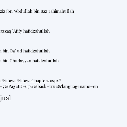
ziz ibn ‘Abdullah bin Baz rahimahullah
azzaq `Afify hafidzahullah
h bin
Qa
`
ud hafidzahullah
h bin Ghudayyan
hafidzahullah
om/Fatawa/FatawaChapters.aspx?
=7&PageID=6381&back=true&languagename=en
jual