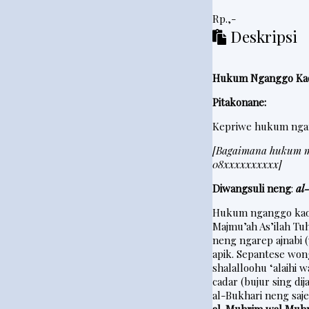
Rp.,-
Deskripsi
Hukum Nganggo Ka
Pitakonane:
Kepriwe hukum ngan
[Bagaimana hukum me
08xxxxxxxxxx]
Diwangsuli neng
:
al
Hukum nganggo kaos
Majmu’ah As’ilah Tu
neng ngarep ajnabi 
apik. Sepantese wo
shalalloohu ‘alaihi 
cadar (bujur sing di
al-Bukhari neng saj