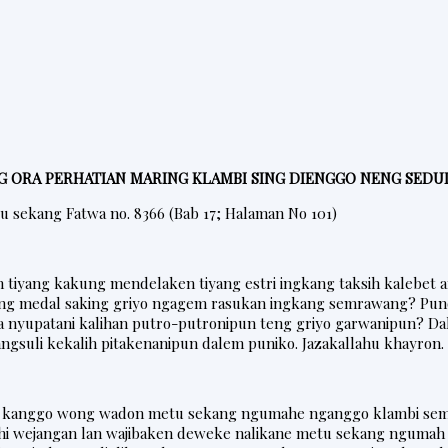
G ORA PERHATIAN MARING KLAMBI SING DIENGGO NENG SED
lu sekang
Fatwa
no
.
8366 (Bab 17; Halaman No 101)
tiyang kakung mendelaken tiyang estri ingkang taksih kalebet 
ang medal saking griyo ngagem rasukan ingkang semrawang? P
ka nyupatani kalihan putro-putronipun teng griyo garwanipun? 
ngsuli kekalih pitakenanipun dalem puniko. Jazakallahu khayron
am kanggo wong wadon metu sekang ngumahe nganggo klambi se
i wejangan lan wajibaken deweke nalikane metu sekang ngumah