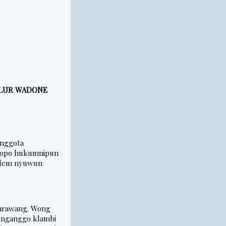
ULUR WADONE
anggota
unopo hukumnipun
Dalem nyuwun
.
mrawang. Wong
 nganggo klambi