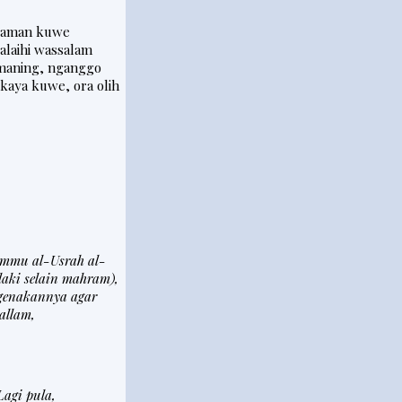
 jaman kuwe
alaihi wassalam
 maning, nganggo
kaya kuwe, ora olih
immu al-Usrah al-
laki selain mahram),
ngenakannya agar
allam,
agi pula,