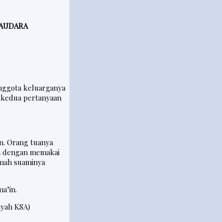
SAUDARA
nggota keluarganya
 kedua pertanyaan
n. Orang tuanya
h dengan memakai
umah suaminya
ma’in.
iyah KSA)