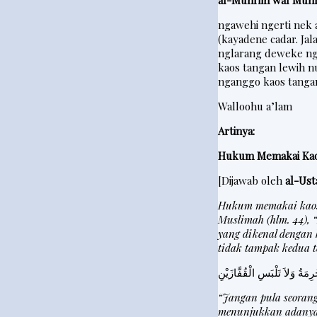
al-Muhrim wal Muh
ngawehi ngerti nek
(kayadene cadar. Ja
nglarang deweke nga
kaos tangan lewih n
nganggo kaos tangan
Walloohu a’lam
Artinya:
Hukum Memakai Kaos
[Dijawab oleh
al-Us
Hukum memakai kaos 
Muslimah (hlm. 44), 
yang dikenal dengan 
tidak tampak kedua t
“Jangan pula seoran
menunjukkan adanya 