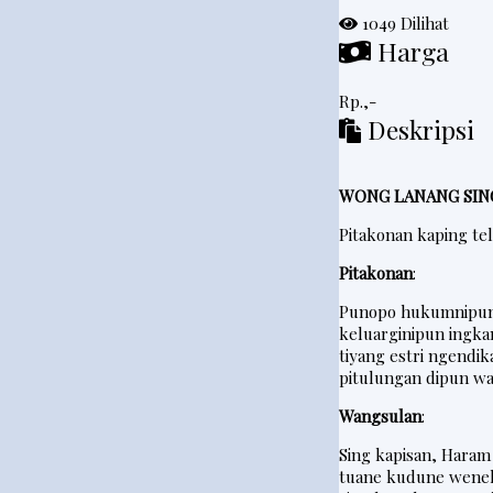
1049 Dilihat
e
Harga
d
a
Rp.,-
h
Deskripsi
R
i
WONG LANANG SIN
n
Pitakonan kaping te
g
Pitakonan
:
k
e
Punopo hukumnipun 
keluarginipun ingk
s
tiyang estri ngendi
pitulungan dipun wa
P
Wangsulan
:
o
Sing kapisan, Har
s
tuane kudune weneh