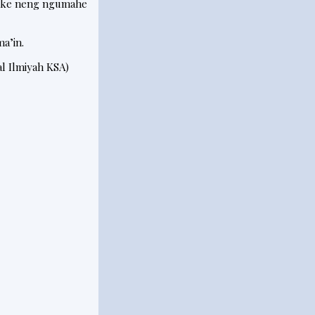
akke neng ngumahe
ma’in.
al Ilmiyah KSA)