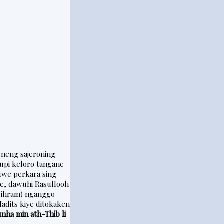
neng sajeroning
upi keloro tangane
uwe perkara sing
e, dawuhi Rasullooh
i ihram) nganggo
Hadits kiye ditokaken
unha min ath-Thib li