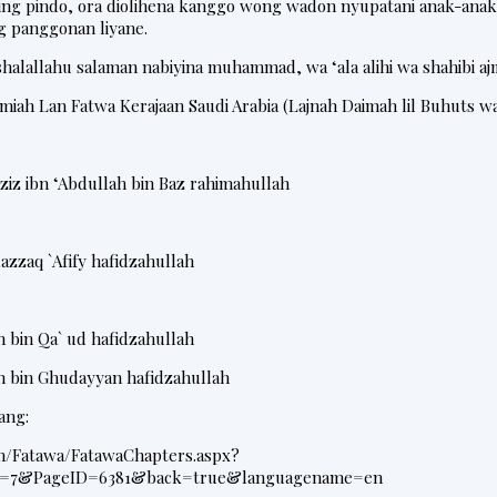
ping pindo, ora diolihena kanggo wong wadon nyupatani anak-an
g panggonan liyane.
 shalallahu salaman nabiyina muhammad, wa ‘ala alihi wa shahibi aj
lmiah
Lan Fatwa Kerajaan Saudi Arabia (Lajnah Daimah lil Buhuts w
ziz ibn ‘Abdullah bin Baz rahimahullah
azzaq `Afify hafidzahullah
h bin
Qa
`
ud hafidzahullah
h bin Ghudayyan
hafidzahullah
ang:
om/Fatawa/FatawaChapters.aspx?
=7&PageID=6381&back=true&languagename=en