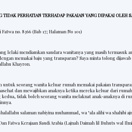
G TIDAK PERHATIAN TERHADAP PAKAIAN YANG DIPAKAI OLEH 
i Fatwa
no
.
8366 (Bab 17; Halaman No 101)
ng lelaki mendiamkan saudara wanitanya yang masih termasuk a
engan memakai baju yang transparan? Saya minta tolong dijawab
allahu Khayron.
m untuk seorang wanita keluar rumah memakai pakaian transpara
asehat dan mewajibkan anaknya ketika mereka keluar dari ruma
ang kedua, tidak boleh seorang wanita melaknat anak-anaknya di r
innya.
 shalallahu salaman nabiyina muhammad, wa ‘ala alihi wa shahibi aj
D
an Fatwa Kerajaan Saudi Arabia (Lajnah Daimah lil Buhuts wal Ilm