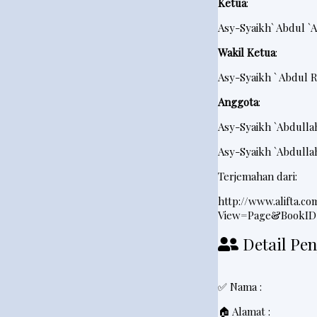
Ketua
:
Asy-Syaikh` Abdul `A
Wakil Ketua
:
Asy-Syaikh ` Abdul R
Anggota
:
Asy-Syaikh
`
Abdulla
Asy-Syaikh
`Abdulla
Terjemahan dari:
http://www.alifta.c
View=Page&BookID
Detail Pen
✅ Nama :
🏠 Alamat :