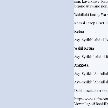
sing kaya kuwe. Ka
t
bojone utawane nen
e
Wabillahi taufiq. Wa
r
Komisi Tetep
Riset
I
Ketua
:
V
Asy-Syaikh` Abdul `A
i
d
Wakil Ketua
:
e
Asy-Syaikh ` Abdul R
o
Anggota
:
Asy-Syaikh
`
Abdulla
Asy-Syaikh
`Abdulla
Dialihbasakaken sek
http://www.alifta.c
View=Page&BookID