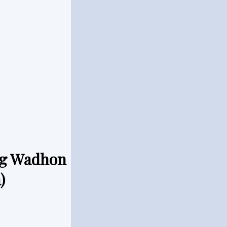
ng Wadhon
)