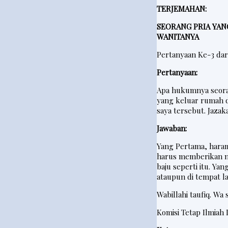
TERJEMAHAN:
SEORANG PRIA YAN
WANITANYA
Pertanyaan Ke-3 dar
Pertanyaan:
Apa hukumnya seora
yang keluar rumah d
saya tersebut. Jazak
Jawaban:
Yang Pertama, hara
harus memberikan n
baju seperti itu. Y
ataupun di tempat la
Wabillahi taufiq. Wa
Komisi Tetap
Ilmiah 