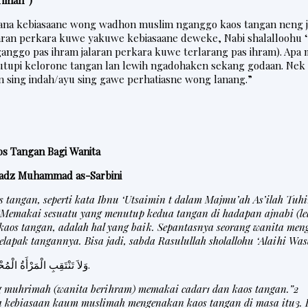
rimah”)
 ana kebiasaane wong wadhon muslim nganggo kaos tangan neng
laran perkara kuwe yakuwe kebiasaane deweke, Nabi shalalloohu ‘
nggo pas ihram jalaran perkara kuwe terlarang pas ihram). Apa
utupi kelorone tangan lan lewih ngadohaken sekang godaan. Nek 
 sing indah/ayu sing gawe perhatiasne wong lanang.”
 Tangan Bagi Wanita
tadz Muhammad as-Sarbini
tangan, seperti kata Ibnu ‘Utsaimin t dalam Majmu’ah As’ilah Tuh
“Memakai sesuatu yang menutup kedua tangan di hadapan ajnabi (le
kaos tangan, adalah hal yang baik. Sepantasnya seorang wanita me
elapak tangannya. Bisa jadi, sabda Rasulullah sholallohu ‘Alaihi Was
وَلاَ تَنْتَقِبِ الْمَرْأَةُ الْمُحْرِمَةُ وَلاَ تَلْبَسِ الْقُفَّازَيْنِ.
g muhrimah (wanita berihram) memakai cadar1 dan kaos tangan.”2
kebiasaan kaum muslimah mengenakan kaos tangan di masa itu3. L