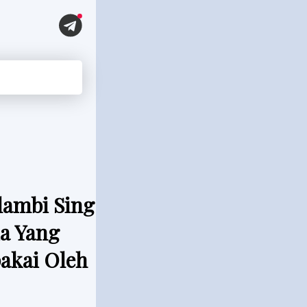
lambi Sing
a Yang
akai Oleh