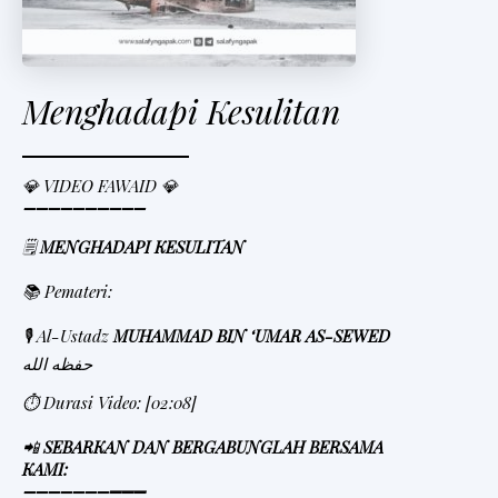
Menghadapi Kesulitan
💎 VIDEO FAWAID 💎
➖➖➖➖➖➖➖➖➖➖
🗒
MENGHADAPI KESULITAN
📚 Pemateri:
🎙 Al-Ustadz
MUHAMMAD BIN ‘UMAR AS-SEWED
حفظه الله
⏱ Durasi Video: [02:08]
📲
SEBARKAN DAN BERGABUNGLAH BERSAMA
KAMI:
➖➖➖➖➖➖➖
➖➖➖