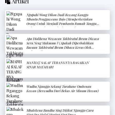
Artikel
Ngupahi Wong Dikon Dadi Rewang Kanggo
Mbantu Penggaweane Bojo (Memperkerjakan
Orang Untuk Menjadi Pembantu Rumah Tangga
Dalam Membantu Pekerjaan Istri)
Apa Diolihena Wewacan Takbiratul Ihram Diwaca
Seru Neng Makmum ? (Apakah Diperbolehkan
Bacaan Takbiratul Ihram Dibaca Keras Oleh
Makmum?)
MANHAJ SALAF TERANGNYA BAGAIKAN
SINAR MATAHARI
Wudhu Nganggo Sekang Turahane Ombenan
Kewan (Berwudhu Dari Bekas Air Minum Hewan)
Mbalekena Bandha Sing Dijikot Nganggo Cara
Sing Ora Halal Maring Sing Duwe