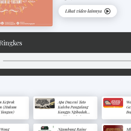
Ringkes
 Keprok
Apa Duweni Tato
Wo
n (Hukum
Kalebu Pangalang
Ge
 Tangan)
Kanggo Ngibadah
Bo
Haji? (Apakah
Bo
Memiliki Tato
(S
Merupakan
Ti
e Wong
Ngambung Raine
Mb