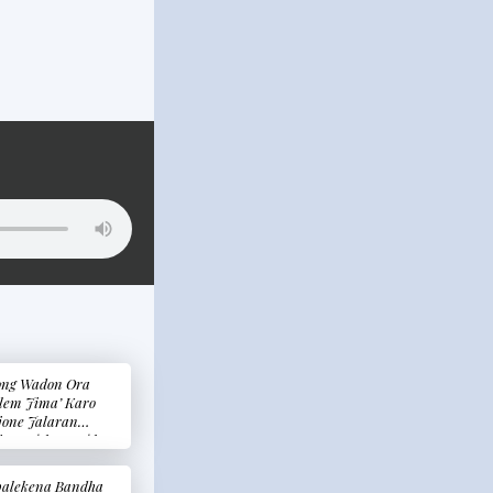
ng Wadon Ora
lem Jima’ Karo
jone Jalaran
jone Tukang Teler
eorang Wanita
dak Mau Diajak
alekena Bandha