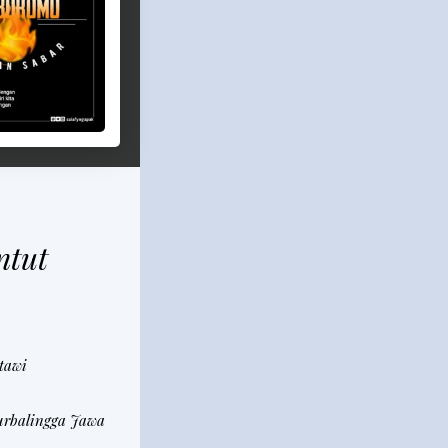
ntut
tawi
urbalingga Jawa