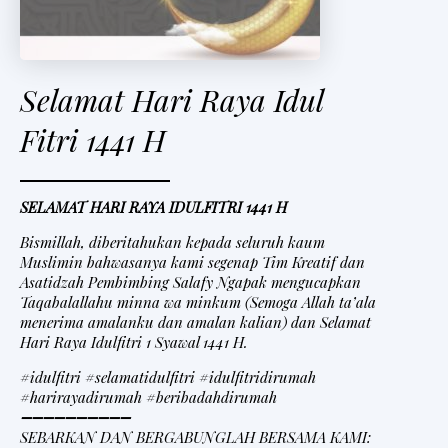
Selamat Hari Raya Idul
Fitri 1441 H
SELAMAT HARI RAYA IDULFITRI 1441 H
Bismillah, diberitahukan kepada seluruh kaum
Muslimin bahwasanya kami segenap Tim Kreatif dan
Asatidzah Pembimbing Salafy Ngapak mengucapkan
Taqabalallahu minna wa minkum (Semoga Allah ta’ala
menerima amalanku dan amalan kalian) dan Selamat
Hari Raya Idulfitri 1 Syawal 1441 H.
#idulfitri #selamatidulfitri #idulfitridirumah
#harirayadirumah #beribadahdirumah
➖➖➖➖➖➖➖➖➖➖
SEBARKAN DAN BERGABUNGLAH BERSAMA KAMI: