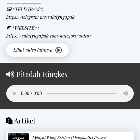
➖➖➖➖➖➖➖➖➖➖
🖼 *TELEGRAM*:
https://telegram.me/salafyngapak
🌏 *WEBSITE* :
https://salafyngapak.com/kategori/video/
Pitedah Ringkes
Artikel
Nglayat Wong Kristen (Menghadiri Prosesi