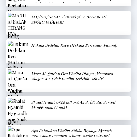
Dipakai Oleh Saudara Wanitanya)
MANHAJ SALAF TERANGNYA BAGAIKAN
SINAR MATAHARI
Hukum Dodolan Reca (Hukum Berjualan Patung)
Maca Al-Qur’an Ora Wudhu Dingin (Membaca
Al-Qur’an Tidak Wudhu Terlebih Dahulu)
Shalat Nyambi Nggendhong Anak (Shalat Sambil
Menggendong Anak)
Apa Batalaken Wudhu Nalika Biyunge Ngemek
Panggonan Primpen Sekang Awake Putrane?