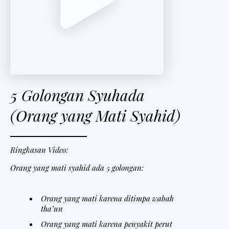
t
e
r
V
i
5 Golongan Syuhada
d
(Orang yang Mati Syahid)
e
o
Ringkasan Video:
Orang yang mati syahid ada 5 golongan:
Orang yang mati karena ditimpa wabah
tha’un
Orang yang mati karena penyakit perut