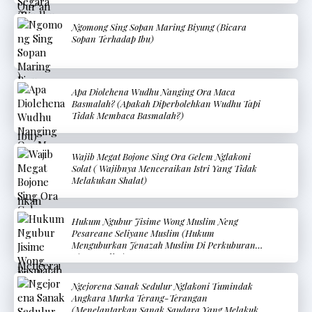
Ngomong Sing Sopan Maring Biyung (Bicara
Sopan Terhadap Ibu)
Apa Diolehena Wudhu Nanging Ora Maca
Basmalah? (Apakah Diperbolehkan Wudhu Tapi
Tidak Membaca Basmalah?)
Wajib Megat Bojone Sing Ora Gelem Nglakoni
Solat ( Wajibnya Menceraikan Istri Yang Tidak
Melakukan Shalat)
Hukum Ngubur Jisime Wong Muslim Neng
Pesareane Seliyane Muslim (Hukum
Menguburkan Jenazah Muslim Di Perkuburan
Non-Muslim)
Ngejorena Sanak Sedulur Nglakoni Tumindak
Angkara Murka Terang-Terangan
(Menelantarkan Sanak Saudara Yang Melakukan