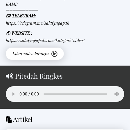
KAMI:
➖➖➖➖➖➖➖➖➖➖
🖼
TELEGRAM:
https://telegram.me/salafyngapak
🌏
WEBSITE :
https://salafyngapak.com/kategori/video/
Pitedah Ringkes
Artikel