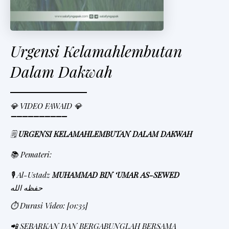
Urgensi Kelamahlembutan
Dalam Dakwah
💎 VIDEO FAWAID 💎
➖➖➖➖➖➖➖➖➖➖
🗒
URGENSI KELAMAHLEMBUTAN DALAM DAKWAH
📚 Pemateri:
🎙 Al-Ustadz
MUHAMMAD BIN ‘UMAR AS-SEWED
حفظه الله
⏱ Durasi Video: [01:35]
📲 SEBARKAN DAN BERGABUNGLAH BERSAMA