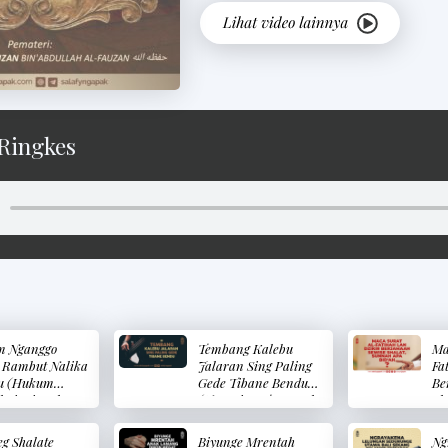
Ringkes
 Nganggo
Tembang Kalebu
Ma
 Rambut Nalika
Jalaran Sing Paling
Fa
u (Hukum
Gede Tibane Bendu
Be
ai Minyak
(Nyanyian Termasuk
Sh
t Ketika
Sebab Terbesar
Bi
u)
Turunnya Bencana)
Su
g Shalate
Biyunge Mrentah
Ng