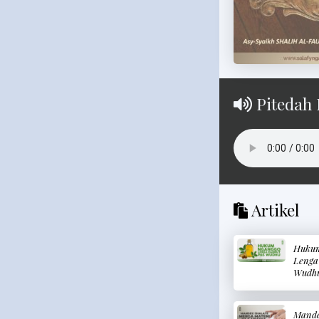
Pitedah 
Artikel
Hukum
Lenga
Wudh
Memak
Rambu
Wudh
Mande