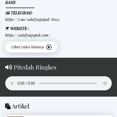
KAMI:
➖➖➖➖➖➖➖➖➖➖
🖼
TELEGRAM:
https://t.me/salafyngapak/8005
🌏
WEBSITE :
https://salafyngapak.com/
Pitedah Ringkes
Artikel