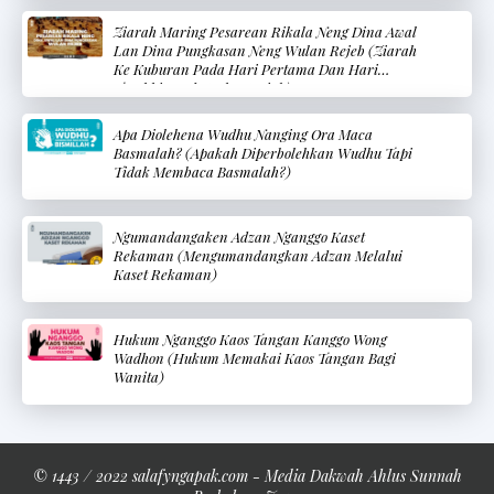
Ziarah Maring Pesarean Rikala Neng Dina Awal
Lan Dina Pungkasan Neng Wulan Rejeb (Ziarah
Ke Kuburan Pada Hari Pertama Dan Hari
Terakhir Pada Bulan Rajab)
Apa Diolehena Wudhu Nanging Ora Maca
Basmalah? (Apakah Diperbolehkan Wudhu Tapi
Tidak Membaca Basmalah?)
Ngumandangaken Adzan Nganggo Kaset
Rekaman (Mengumandangkan Adzan Melalui
Kaset Rekaman)
Hukum Nganggo Kaos Tangan Kanggo Wong
Wadhon (Hukum Memakai Kaos Tangan Bagi
Wanita)
© 1443 / 2022 salafyngapak.com - Media Dakwah Ahlus Sunnah