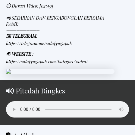
⏱ Durasi Video: [02:49]
📲 SEBARKAN DAN BERGABUNGLAH BERSAMA
KAMI:
➖➖➖➖➖➖➖➖➖➖
🖼
TELEGRAM
:
https://telegram.me/salafyngapak
🌏
WEBSITE
:
https://salafyngapak.com/kategori/video/
Pitedah Ringkes