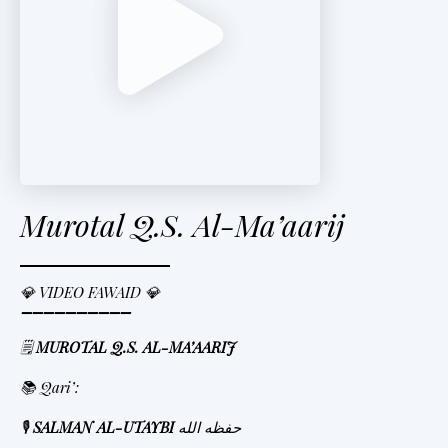
t
e
r
V
i
d
Murotal Q.S. Al-Ma’aarij
e
o
💎 VIDEO FAWAID 💎
➖➖➖➖➖➖➖➖➖➖
🗒
MUROTAL Q.S. AL-MA’AARIJ
📚 Qari’:
🎙
SALMAN AL-UTAYBI
حفظه الله