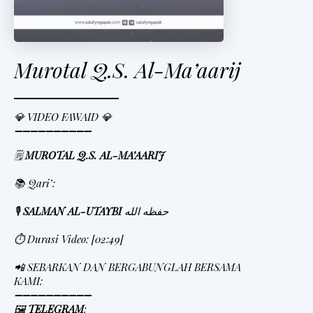
Murotal Q.S. Al-Ma’aarij
💎 VIDEO FAWAID 💎
➖➖➖➖➖➖➖➖➖➖
🗒
MUROTAL Q.S. AL-MA’AARIJ
📚 Qari’:
🎙
SALMAN AL-UTAYBI
حفظه الله
⏱ Durasi Video: [02:49]
📲 SEBARKAN DAN BERGABUNGLAH BERSAMA
KAMI:
➖➖➖➖➖➖➖➖➖➖
🖼
TELEGRAM
: