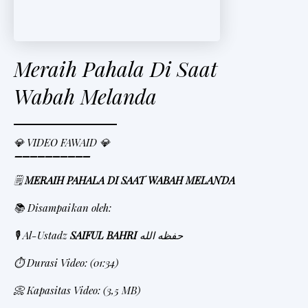
Meraih Pahala Di Saat
Wabah Melanda
💎 VIDEO FAWAID 💎
➖➖➖➖➖➖➖➖➖➖
🗒
MERAIH PAHALA DI SAAT WABAH MELANDA
📚 Disampaikan oleh:
🎙 Al-Ustadz
SAIFUL BAHRI
حفظه الله
⏱
Durasi Video: (01:34)
📀 Kapasitas Video: (3,5 MB)