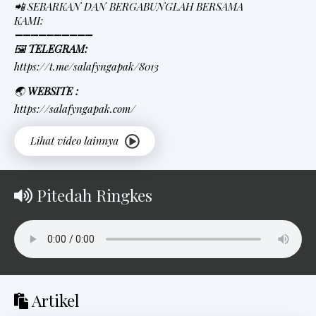
📲 SEBARKAN DAN BERGABUNGLAH BERSAMA
KAMI:
➖➖➖➖➖➖➖➖➖➖
🖼
TELEGRAM:
https://t.me/salafyngapak/8013
🌏
WEBSITE :
https://salafyngapak.com/
Pitedah Ringkes
Artikel