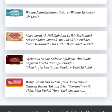
Wudhu Nganggo Banyu Segara (Wudhu Memakai
Air Laut)
Maca Surat Al-Fathihah Lan Dzikir Berjamaah
Sewise Shalat, Sunnah Apa Bid’ah? (Membaca
Surat Al-Fatihah Dan Dzikir Berjamaah Setelah
Shalat, Sunnah Atau Bid’ah?
Ngejorena Sanak Sedulur Nglakoni Tumindak
Angkara Murka Terang-Terangan
(Menelantarkan Sanak Saudara Yang Melakukan
Kemungkaran Terang-Terangan)
Wong Wadon Ora Gelem Jima’ Karo Bojone
Jalaran Bojone Tukang Teler (Seorang Wanita
Tidak Mau Diajak Jima’ Oleh Suaminya
Dikarenakan Suaminya Adalah Tukang Teler)