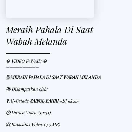
Meraih Pahala Di Saat
Wabah Melanda
💎 VIDEO FAWAID 💎
➖➖➖➖➖➖➖➖➖➖
🗒
MERAIH PAHALA DI SAAT WABAH MELANDA
📚 Disampaikan oleh:
🎙 Al-Ustadz
SAIFUL BAHRI
حفظه الله
⏱
Durasi Video: (01:34)
📀 Kapasitas Video: (3,5 MB)