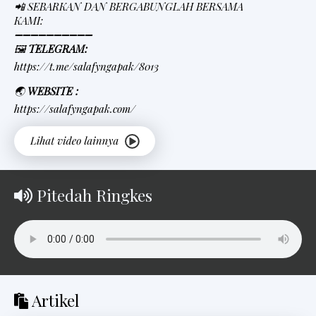
📲 SEBARKAN DAN BERGABUNGLAH BERSAMA
KAMI:
➖➖➖➖➖➖➖➖➖➖
🖼
TELEGRAM:
https://t.me/salafyngapak/8013
🌏
WEBSITE :
https://salafyngapak.com/
Pitedah Ringkes
Artikel