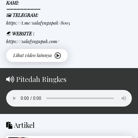
KAMI:
➖➖➖➖➖➖➖➖➖➖
🖼
TELEGRAM:
https://t.me/salafyngapak/8005
🌏
WEBSITE :
https://salafyngapak.com/
Pitedah Ringkes
Artikel