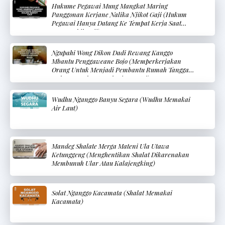
Hukume Pegawai Mung Mangkat Maring
Panggonan Kerjane Nalika Njikot Gaji (Hukum
Pegawai Hanya Datang Ke Tempat Kerja Saat
Mengambil Gaji)
Ngupahi Wong Dikon Dadi Rewang Kanggo
Mbantu Penggaweane Bojo (Memperkerjakan
Orang Untuk Menjadi Pembantu Rumah Tangga
Dalam Membantu Pekerjaan Istri)
Wudhu Nganggo Banyu Segara (Wudhu Memakai
Air Laut)
Mandeg Shalate Merga Mateni Ula Utawa
Ketunggeng (Menghentikan Shalat Dikarenakan
Membunuh Ular Atau Kalajengking)
Solat Nganggo Kacamata (Shalat Memakai
Kacamata)