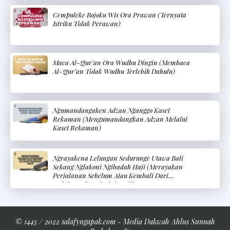
Cempuleke Bojoku Wis Ora Prawan (Ternyata
Istriku Tidak Perawan)
Maca Al-Qur’an Ora Wudhu Dingin (Membaca
Al-Qur’an Tidak Wudhu Terlebih Dahulu)
Ngumandangaken Adzan Nganggo Kaset
Rekaman (Mengumandangkan Adzan Melalui
Kaset Rekaman)
Ngrayakena Lelungan Sedurunge Utawa Bali
Sekang Nglakoni Ngibadah Haji (Merayakan
Perjalanan Sebelum Atau Kembali Dari
Melaksanakan Ibadah Haji)
© 1443 / 2022 salafyngapak.com - Media Dakwah Ahlus Sunnah