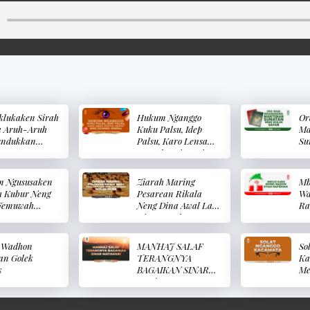
klukaken Sirah
Hukum Nganggo
Or
a Aruh-Aruh
Kuku Palsu, Idep
Ma
undukkan
Palsu, Karo Lensa
Su
a Saat
Kontak Mripat Sing
Sa
pa)
Duweni Werna
(Hukum Memakai
 Ngususaken
Ziarah Maring
Mb
Kuku Palsu, Bulu
h Kubur Neng
Pesarean Rikala
Wa
Mata Palsu, Dan
Jemuwah
Neng Dina Awal Lan
Ra
Lensa Kontak Mata
um
Dina Pungkasan
Berwarna)
hususkan
Neng Wulan Rejeb
h Kubur Pada
(Ziarah Ke Kuburan
 Wadhon
MANHAJ SALAF
So
Jum’at)
Pada Hari Pertama
an Golek
TERANGNYA
Ka
Dan Hari Terakhir
k
BAGAIKAN SINAR
Me
Pada Bulan Rajab)
MATAHARI