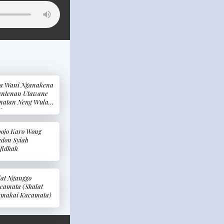
a Wani Nganakena
ntenan Utawane
natan Neng Wulan
far
ojo Karo Wong
don Syiah
fidhah
lat Nganggo
camata (Shalat
makai Kacamata)