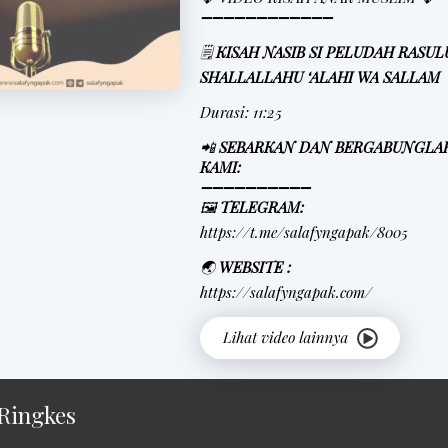
➖➖➖➖➖➖➖➖➖➖➖➖
🗒
KISAH NASIB SI PELUDAH RASU
SHALLALLAHU ‘ALAHI WA SALLAM
Durasi: 11:25
📲
SEBARKAN DAN BERGABUNGLA
KAMI:
➖➖➖➖➖➖➖➖➖➖
🖼
TELEGRAM:
https://t.me/salafyngapak/8005
🌏
WEBSITE :
https://salafyngapak.com/
Ringkes