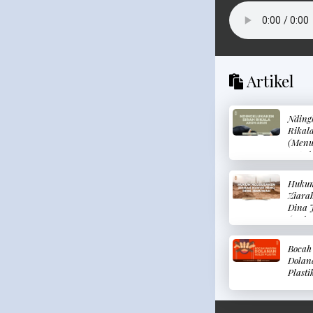
Artikel
Nding
Rikal
(Men
Kepal
Menya
Hukum
Ziara
Dina 
(Huk
Mengk
Ziara
Bocah
Hari 
Dolan
Plasti