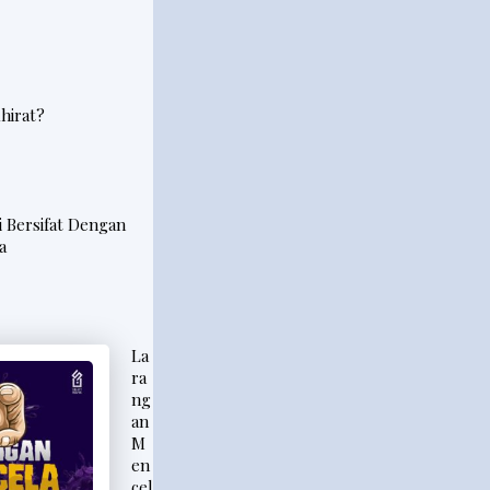
hirat?
i Bersifat Dengan
a
La
ra
ng
an
M
en
cel