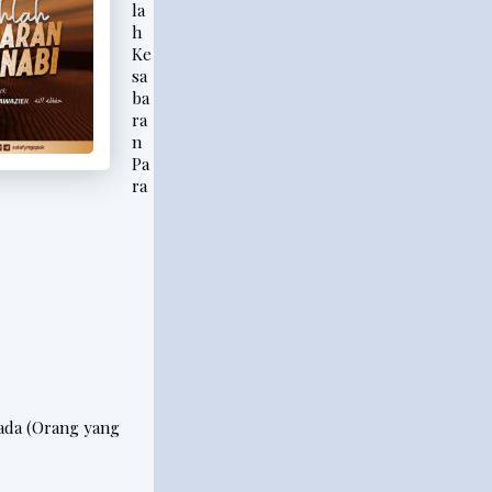
la
h
Ke
sa
ba
ra
n
Pa
ra
ada (Orang yang