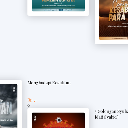
Menghadapi Kesulitan
Rp.,-
5 Golongan Syuh
Mati Syahid)