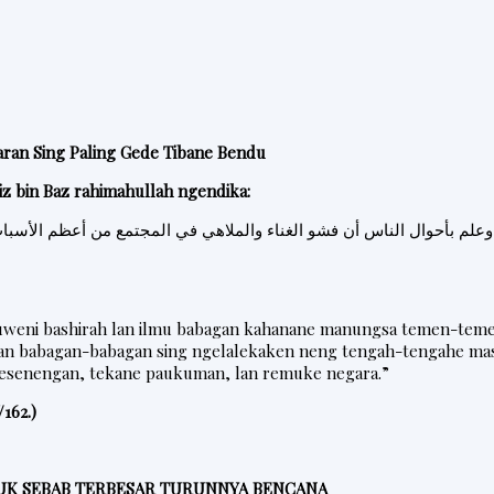
ran Sing Paling Gede Tibane Bendu
iz bin Baz rahimahullah ngendika:
علم بأحوال الناس أن فشو الغناء والملاهي في المجتمع من أعظم الأسباب
uweni bashirah lan ilmu babagan kahanane manungsa temen-tem
an babagan-babagan sing ngelalekaken neng tengah-tengahe mas
kesenengan, tekane paukuman, lan remuke negara.”
162.)
UK SEBAB TERBESAR TURUNNYA BENCANA