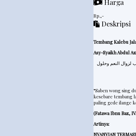
Harga
e
Rp.,-
d
Deskripsi
a
h
R
Tembang Kalebu Jala
i
Asy-Syaikh Abdul Az
n
 لزوال النعم وحلول
g
k
e
“Saben wong sing d
s
kesebare tembang l
paling gede ilange 
(Fatawa Ibnu Baz, IV/
P
o
Artinya:
s
NYANYIAN TERMAS