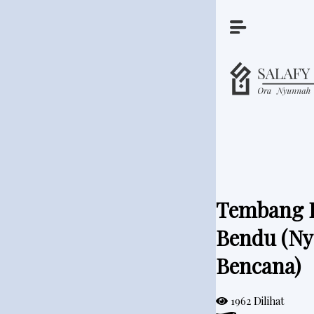
A
r
t
i
k
e
Tembang K
l
Bendu (Ny
Bencana)
P
i
1962 Dilihat
t