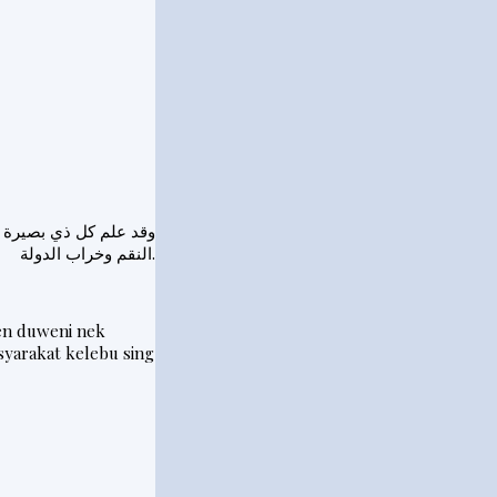
وقد علم كل ذي بصيرة و
النقم وخراب الدولة.
en duweni nek
yarakat kelebu sing