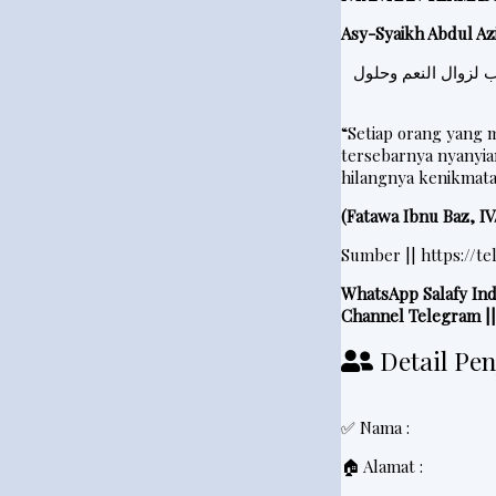
t
Asy-Syaikh Abdul Azi
e
 لزوال النعم وحلول
r
“Setiap orang yang 
tersebarnya nyanyia
V
hilangnya kenikmat
i
(Fatawa Ibnu Baz, IV/
d
e
Sumber ||
https://t
o
WhatsApp Salafy Ind
Channel Telegram ||
Detail Pen
✅ Nama :
🏠 Alamat :