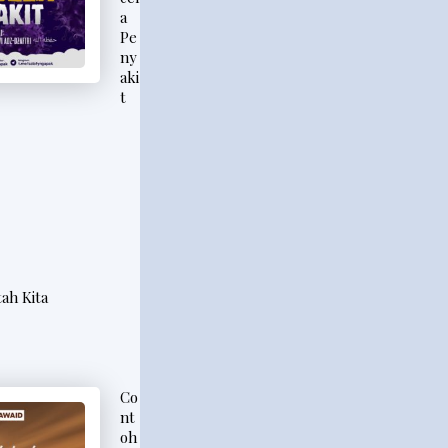
a
Pe
ny
aki
t
ah Kita
Co
nt
oh